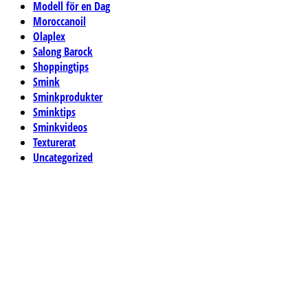
Modell för en Dag
Moroccanoil
Olaplex
Salong Barock
Shoppingtips
Smink
Sminkprodukter
Sminktips
Sminkvideos
Texturerat
Uncategorized