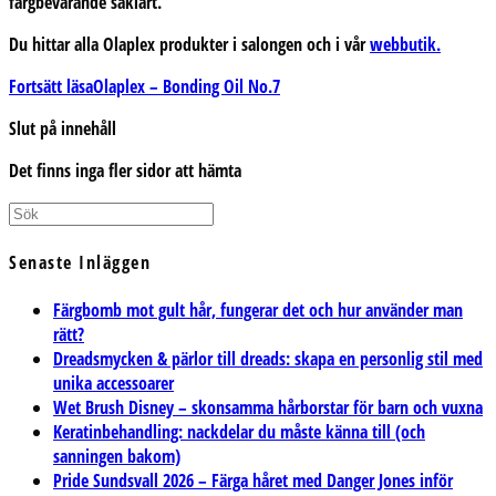
färgbevarande såklart.
Du hittar alla Olaplex produkter i salongen och i vår
webbutik.
Fortsätt läsa
Olaplex – Bonding Oil No.7
Slut på innehåll
Det finns inga fler sidor att hämta
Senaste Inläggen
Färgbomb mot gult hår, fungerar det och hur använder man
rätt?
Dreadsmycken & pärlor till dreads: skapa en personlig stil med
unika accessoarer
Wet Brush Disney – skonsamma hårborstar för barn och vuxna
Keratinbehandling: nackdelar du måste känna till (och
sanningen bakom)
Pride Sundsvall 2026 – Färga håret med Danger Jones inför