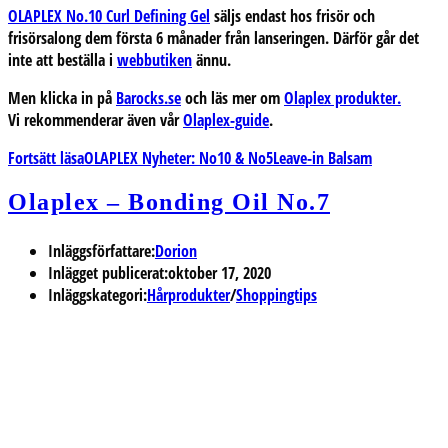
OLAPLEX No.10 Curl Defining Gel
säljs endast hos frisör och
frisörsalong dem första 6 månader från lanseringen. Därför går det
inte
att beställa i
webbutiken
ännu.
Men klicka in på
Barocks.se
och läs mer om
Olaplex produkter.
Vi rekommenderar även vår
Olaplex-guide
.
Fortsätt läsa
OLAPLEX Nyheter: No10 & No5Leave-in Balsam
Olaplex – Bonding Oil No.7
Inläggsförfattare:
Dorion
Inlägget publicerat:
oktober 17, 2020
Inläggskategori:
Hårprodukter
/
Shoppingtips