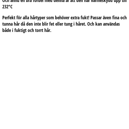
Och ännu en bra fördel med denna är att den har
värmeskydd upp till
232°C
Perfekt
för alla hårtyper
som behöver extra fukt! Passar även fina och
tunna hår då den inte blir fet eller tung i håret. Och kan användas
både i fuktigt och torrt hår.