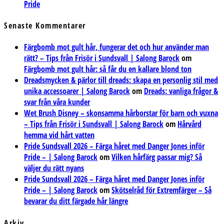
Pride
Senaste Kommentarer
Färgbomb mot gult hår, fungerar det och hur använder man
rätt? – Tips från Frisör i Sundsvall | Salong Barock
om
Färgbomb mot gult hår: så får du en kallare blond ton
Dreadsmycken & pärlor till dreads: skapa en personlig stil med
unika accessoarer | Salong Barock
om
Dreads: vanliga frågor &
svar från våra kunder
Wet Brush Disney – skonsamma hårborstar för barn och vuxna
– Tips från Frisör i Sundsvall | Salong Barock
om
Hårvård
hemma vid hårt vatten
Pride Sundsvall 2026 – Färga håret med Danger Jones inför
Pride – | Salong Barock
om
Vilken hårfärg passar mig? Så
väljer du rätt nyans
Pride Sundsvall 2026 – Färga håret med Danger Jones inför
Pride – | Salong Barock
om
Skötselråd för Extremfärger – Så
bevarar du ditt färgade hår längre
Arkiv