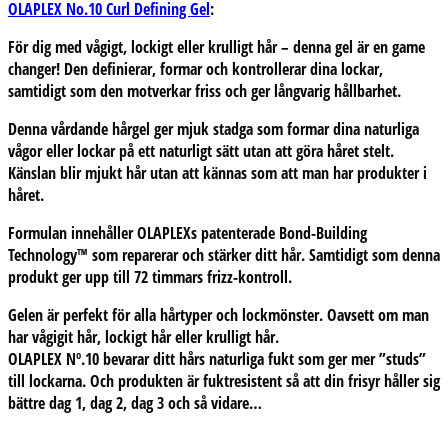
OLAPLEX No.10 Curl Defining Gel
:
För dig med vågigt, lockigt eller krulligt hår –
denna gel är en game
changer!
Den definierar, formar och kontrollerar dina lockar,
samtidigt som den motverkar friss och ger långvarig hållbarhet.
Denna vårdande hårgel ger mjuk stadga som formar dina naturliga
vågor eller lockar på ett naturligt sätt utan att göra håret stelt.
Känslan blir mjukt hår utan att kännas som att man har produkter i
håret.
Formulan innehåller
OLAPLEXs patenterade Bond-Building
Technology™
som reparerar och stärker ditt hår. Samtidigt som denna
produkt ger upp till 72 timmars frizz-kontroll.
Gelen är perfekt
för alla hårtyper
och lockmönster. Oavsett om man
har vågigit hår, lockigt hår eller krulligt hår.
OLAPLEX Nº.10 bevarar ditt hårs naturliga fukt som ger mer ”studs”
till lockarna. Och produkten är fuktresistent så att din frisyr håller sig
bättre dag 1, dag 2, dag 3 och så vidare…