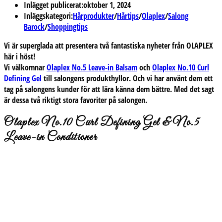
Inlägget publicerat:
oktober 1, 2024
Inläggskategori:
Hårprodukter
/
Hårtips
/
Olaplex
/
Salong
Barock
/
Shoppingtips
Vi är superglada att presentera två fantastiska nyheter från OLAPLEX
här i höst!
Vi välkomnar
Olaplex No.5 Leave-in Balsam
och
Olaplex No.10 Curl
Defining Gel
till salongens produkthyllor. Och vi har använt dem ett
tag på salongens kunder för att lära känna dem bättre. Med det sagt
är dessa två riktigt stora favoriter på salongen.
Olaplex No.10 Curl Defining Gel & No.5
Leave-in Conditioner