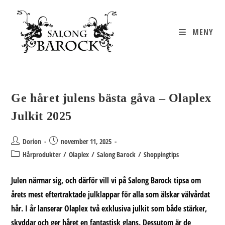
Hoppa
till
innehållet
MENY
Ge håret julens bästa gåva – Olaplex
Julkit 2025
Inläggsförfattare:
Inlägget
Dorion
november 11, 2025
publicerat:
Inläggskategori:
Hårprodukter
/
Olaplex
/
Salong Barock
/
Shoppingtips
Julen närmar sig, och därför vill vi på
Salong Barock
tipsa om
årets mest eftertraktade julklappar för alla som älskar välvårdat
hår. I år lanserar
Olaplex
två exklusiva julkit som både stärker,
skyddar och ger håret en fantastisk glans. Dessutom är de