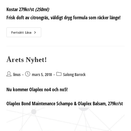
Kostar 279kr/st
(250ml)
Frisk doft av citrongräs, väldigt dryg formula som räcker länge!
Olaplex
Fortsätt Läsa
No4
Och
No5
Årets Nyhet!
Inläggsförfattare:
Inlägget
Inläggskategori:
linus
mars 5, 2018
Salong Barock
publicerat:
Nu kommer Olaplex no4 och no5!
Olaplex Bond Maintenance
Schampo & Olaplex Balsam, 279kr/st