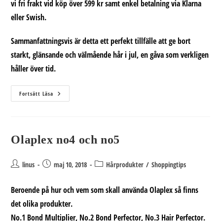
vi fri frakt vid köp över 599 kr samt enkel betalning via Klarna
eller Swish.
Sammanfattningsvis är detta ett perfekt tillfälle att ge bort
starkt, glänsande och välmående hår i jul, en gåva som verkligen
håller över tid.
Ge
Fortsätt Läsa
Håret
Julens
Bästa
Gåva
–
Olaplex
Olaplex no4 och no5
Julkit
2025
Inläggsförfattare:
Inlägget
Inläggskategori:
linus
maj 10, 2018
Hårprodukter
/
Shoppingtips
publicerat:
Beroende på hur och vem som skall använda Olaplex så finns
det olika produkter.
No.1 Bond Multiplier, No.2 Bond Perfector, No.3 Hair Perfector.