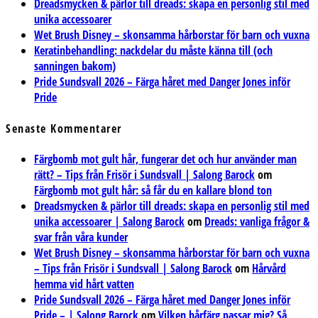
Dreadsmycken & pärlor till dreads: skapa en personlig stil med
unika accessoarer
Wet Brush Disney – skonsamma hårborstar för barn och vuxna
Keratinbehandling: nackdelar du måste känna till (och
sanningen bakom)
Pride Sundsvall 2026 – Färga håret med Danger Jones inför
Pride
Senaste Kommentarer
Färgbomb mot gult hår, fungerar det och hur använder man
rätt? – Tips från Frisör i Sundsvall | Salong Barock
om
Färgbomb mot gult hår: så får du en kallare blond ton
Dreadsmycken & pärlor till dreads: skapa en personlig stil med
unika accessoarer | Salong Barock
om
Dreads: vanliga frågor &
svar från våra kunder
Wet Brush Disney – skonsamma hårborstar för barn och vuxna
– Tips från Frisör i Sundsvall | Salong Barock
om
Hårvård
hemma vid hårt vatten
Pride Sundsvall 2026 – Färga håret med Danger Jones inför
Pride – | Salong Barock
om
Vilken hårfärg passar mig? Så