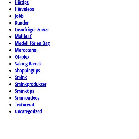
Hårtips
Hårvideos
Jobb
Kunder
Läsarfrågor & svar
Malibu C
Modell för en Dag
Moroccanoil
Olaplex
Salong Barock
Shoppingtips
Smink
Sminkprodukter
Sminktips
Sminkvideos
Texturerat
Uncategorized