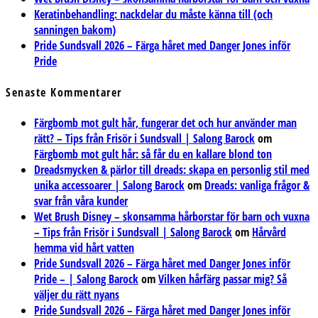
Keratinbehandling: nackdelar du måste känna till (och
sanningen bakom)
Pride Sundsvall 2026 – Färga håret med Danger Jones inför
Pride
Senaste Kommentarer
Färgbomb mot gult hår, fungerar det och hur använder man
rätt? – Tips från Frisör i Sundsvall | Salong Barock
om
Färgbomb mot gult hår: så får du en kallare blond ton
Dreadsmycken & pärlor till dreads: skapa en personlig stil med
unika accessoarer | Salong Barock
om
Dreads: vanliga frågor &
svar från våra kunder
Wet Brush Disney – skonsamma hårborstar för barn och vuxna
– Tips från Frisör i Sundsvall | Salong Barock
om
Hårvård
hemma vid hårt vatten
Pride Sundsvall 2026 – Färga håret med Danger Jones inför
Pride – | Salong Barock
om
Vilken hårfärg passar mig? Så
väljer du rätt nyans
Pride Sundsvall 2026 – Färga håret med Danger Jones inför