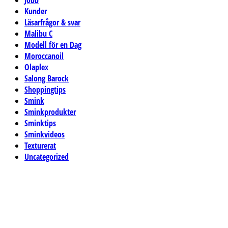
Jobb
Kunder
Läsarfrågor & svar
Malibu C
Modell för en Dag
Moroccanoil
Olaplex
Salong Barock
Shoppingtips
Smink
Sminkprodukter
Sminktips
Sminkvideos
Texturerat
Uncategorized