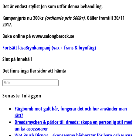
Det är endast stylist Jen som utför denna behandling.
Kampanjpris nu
300kr
(ordinarie pris 500kr).
Gäller framtill 30/11
2017.
Boka online på www.salongbarock.se
Fortsätt läsa
Brynkampanj (vax + frans & brynfärg)
Slut på innehåll
Det finns inga fler sidor att hämta
Senaste Inläggen
Färgbomb mot gult hår, fungerar det och hur använder man
rätt?
Dreadsmycken & pärlor till dreads: skapa en personlig stil med
unika accessoarer
Wet Brush Disney – skonsamma hårborstar för barn och vuxna