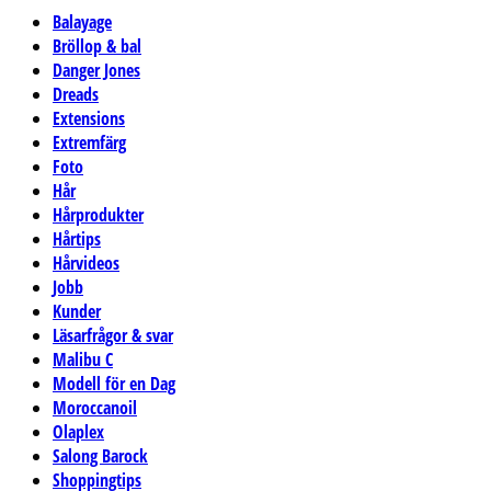
Balayage
Bröllop & bal
Danger Jones
Dreads
Extensions
Extremfärg
Foto
Hår
Hårprodukter
Hårtips
Hårvideos
Jobb
Kunder
Läsarfrågor & svar
Malibu C
Modell för en Dag
Moroccanoil
Olaplex
Salong Barock
Shoppingtips