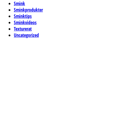
Smink
Sminkprodukter
Sminktips
Sminkvideos
Texturerat
Uncategorized