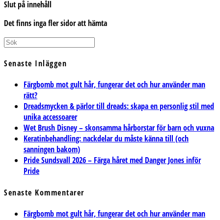
Slut på innehåll
Det finns inga fler sidor att hämta
Senaste Inläggen
Färgbomb mot gult hår, fungerar det och hur använder man
rätt?
Dreadsmycken & pärlor till dreads: skapa en personlig stil med
unika accessoarer
Wet Brush Disney – skonsamma hårborstar för barn och vuxna
Keratinbehandling: nackdelar du måste känna till (och
sanningen bakom)
Pride Sundsvall 2026 – Färga håret med Danger Jones inför
Pride
Senaste Kommentarer
Färgbomb mot gult hår, fungerar det och hur använder man