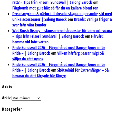
rätt? – Tips från Frisör i Sundsvall | Salong Barock
om
Färgbomb mot gult hår: så får du en kallare blond ton
Dreadsmycken & pärlor till dreads: skapa en personlig stil med
unika accessoarer | Salong Barock
om
Dreads: vanliga frågor &
svar från våra kunder
Wet Brush Disney – skonsamma hårborstar för barn och vuxna
– Tips från Frisör i Sundsvall | Salong Barock
om
Hårvård
hemma vid hårt vatten
Pride Sundsvall 2026 – Färga håret med Danger Jones inför
Pride – | Salong Barock
om
Vilken hårfärg passar mig? Så
väljer du rätt nyans
Pride Sundsvall 2026 – Färga håret med Danger Jones inför
Pride – | Salong Barock
om
Skötselråd för Extremfärger – Så
bevarar du ditt färgade hår längre
Arkiv
Arkiv
Kategorier