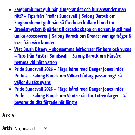
Färgbomb mot gult hår, fungerar det och hur använder man
rätt? – Tips från Frisör i Sundsvall | Salong Barock
om
Färgbomb mot gult hår: så får du en kallare blond ton
Dreadsmycken & pärlor till dreads: skapa en personlig stil med
unika accessoarer | Salong Barock
om
Dreads: vanliga frågor &
svar från våra kunder
Wet Brush Disney – skonsamma hårborstar för barn och vuxna
– Tips från Frisör i Sundsvall | Salong Barock
om
Hårvård
hemma vid hårt vatten
Pride Sundsvall 2026 – Färga håret med Danger Jones inför
Pride – | Salong Barock
om
Vilken hårfärg passar mig? Så
väljer du rätt nyans
Pride Sundsvall 2026 – Färga håret med Danger Jones inför
Pride – | Salong Barock
om
Skötselråd för Extremfärger – Så
bevarar du ditt färgade hår längre
Arkiv
Arkiv