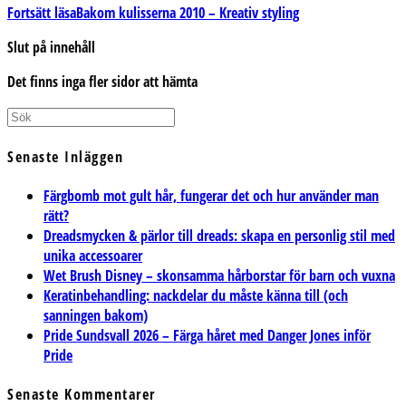
Fortsätt läsa
Bakom kulisserna 2010 – Kreativ styling
Slut på innehåll
Det finns inga fler sidor att hämta
Senaste Inläggen
Färgbomb mot gult hår, fungerar det och hur använder man
rätt?
Dreadsmycken & pärlor till dreads: skapa en personlig stil med
unika accessoarer
Wet Brush Disney – skonsamma hårborstar för barn och vuxna
Keratinbehandling: nackdelar du måste känna till (och
sanningen bakom)
Pride Sundsvall 2026 – Färga håret med Danger Jones inför
Pride
Senaste Kommentarer