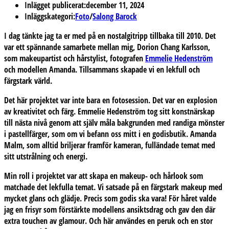
Inlägget publicerat:
december 11, 2024
Inläggskategori:
Foto
/
Salong Barock
I dag tänkte jag ta er med på en nostalgitripp tillbaka till 2010. Det
var ett spännande samarbete mellan mig,
Dorion Chang Karlsson,
som makeupartist och hårstylist, fotografen
Emmelie Hedenström
och modellen
Amanda.
Tillsammans skapade vi en lekfull och
färgstark värld.
Det här projektet var inte bara en fotosession. Det var en explosion
av kreativitet och färg. Emmelie Hedenström tog sitt konstnärskap
till nästa nivå genom att själv måla bakgrunden med randiga mönster
i pastellfärger, som om vi befann oss mitt i en godisbutik. Amanda
Malm, som alltid briljerar framför kameran, fulländade temat med
sitt utstrålning och energi.
Min roll i projektet var att skapa en makeup- och hårlook som
matchade det lekfulla temat. Vi satsade på en färgstark makeup med
mycket glans och glädje. Precis som godis ska vara! För håret valde
jag en frisyr som förstärkte modellens ansiktsdrag och gav den där
extra touchen av glamour. Och här användes en peruk och en stor