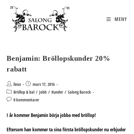
Hoppa
till
innehållet
MENY
Benjamin: Bröllopskunder 20%
rabatt
Inläggsförfattare:
Inlägget
linus
mars 17, 2016
publicerat:
Inläggskategori:
Bröllop & bal
/
Jobb
/
Kunder
/
Salong Barock
Kommentarer
0 kommentarer
på
inlägget:
I år kommer Benjamin börja jobba med bröllop!
Eftersom han kommer ta sina första bröllopskunder nu erbjuder