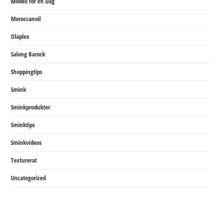
Modell för en Dag
Moroccanoil
Olaplex
Salong Barock
Shoppingtips
Smink
Sminkprodukter
Sminktips
Sminkvideos
Texturerat
Uncategorized