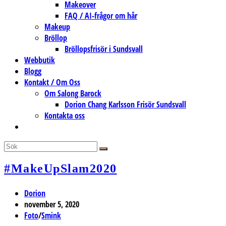
Makeover
FAQ / AI-frågor om hår
Makeup
Bröllop
Bröllopsfrisör i Sundsvall
Webbutik
Blogg
Kontakt / Om Oss
Om Salong Barock
Dorion Chang Karlsson Frisör Sundsvall
Kontakta oss
Slå
på/av
webbplatssökning
#MakeUpSlam2020
Inläggsförfattare:
Dorion
Inlägget
november 5, 2020
publicerat:
Inläggskategori:
Foto
/
Smink