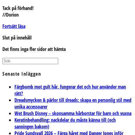
Tack på förhand!
//Dorion
#MakeUpSlam2020
Fortsätt läsa
Slut på innehåll
Det finns inga fler sidor att hämta
Senaste Inläggen
Färgbomb mot gult hår, fungerar det och hur använder man
rätt?
Dreadsmycken & pärlor till dreads: skapa en personlig stil med
unika accessoarer
Wet Brush Disney – skonsamma hårborstar för barn och vuxna
Keratinbehandling: nackdelar du måste känna till (och
sanningen bakom)
Pride Sundsvall 2026 – Färga håret med Danger Jones inför