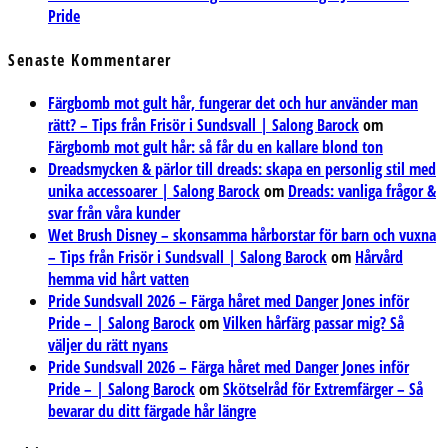
Pride
Senaste Kommentarer
Färgbomb mot gult hår, fungerar det och hur använder man
rätt? – Tips från Frisör i Sundsvall | Salong Barock
om
Färgbomb mot gult hår: så får du en kallare blond ton
Dreadsmycken & pärlor till dreads: skapa en personlig stil med
unika accessoarer | Salong Barock
om
Dreads: vanliga frågor &
svar från våra kunder
Wet Brush Disney – skonsamma hårborstar för barn och vuxna
– Tips från Frisör i Sundsvall | Salong Barock
om
Hårvård
hemma vid hårt vatten
Pride Sundsvall 2026 – Färga håret med Danger Jones inför
Pride – | Salong Barock
om
Vilken hårfärg passar mig? Så
väljer du rätt nyans
Pride Sundsvall 2026 – Färga håret med Danger Jones inför
Pride – | Salong Barock
om
Skötselråd för Extremfärger – Så
bevarar du ditt färgade hår längre