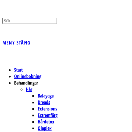
PÅ/AV
MENY
STÄNG
WEBBPLATSSÖKNING
Start
Onlinebokning
Behandlingar
Hår
Balayage
Dreads
Extensions
Extremfärg
Hårdetox
Olaplex