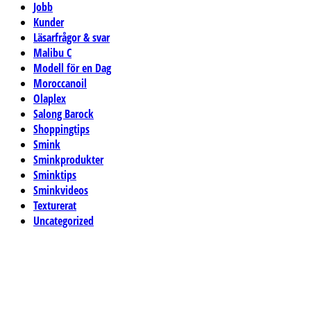
Jobb
Kunder
Läsarfrågor & svar
Malibu C
Modell för en Dag
Moroccanoil
Olaplex
Salong Barock
Shoppingtips
Smink
Sminkprodukter
Sminktips
Sminkvideos
Texturerat
Uncategorized