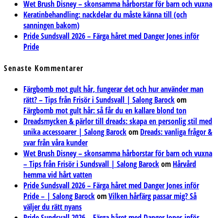
Wet Brush Disney – skonsamma hårborstar för barn och vuxna
Keratinbehandling: nackdelar du måste känna till (och
sanningen bakom)
Pride Sundsvall 2026 – Färga håret med Danger Jones inför
Pride
Senaste Kommentarer
Färgbomb mot gult hår, fungerar det och hur använder man
rätt? – Tips från Frisör i Sundsvall | Salong Barock
om
Färgbomb mot gult hår: så får du en kallare blond ton
Dreadsmycken & pärlor till dreads: skapa en personlig stil med
unika accessoarer | Salong Barock
om
Dreads: vanliga frågor &
svar från våra kunder
Wet Brush Disney – skonsamma hårborstar för barn och vuxna
– Tips från Frisör i Sundsvall | Salong Barock
om
Hårvård
hemma vid hårt vatten
Pride Sundsvall 2026 – Färga håret med Danger Jones inför
Pride – | Salong Barock
om
Vilken hårfärg passar mig? Så
väljer du rätt nyans
Pride Sundsvall 2026 – Färga håret med Danger Jones inför