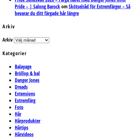
Pride – | Salong Barock
om
Skötselråd för Extremfärger – Så
bevarar du ditt färgade hår längre
Arkiv
Arkiv
Kategorier
Balayage
Bröllop & bal
Danger Jones
Dreads
Extensions
Extremfärg
Foto
Hår
Hårprodukter
Hårtips
Hårvideos