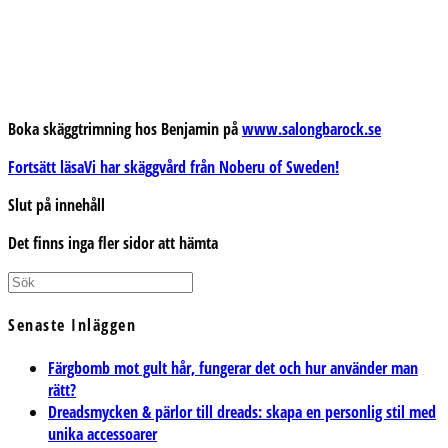
Boka skäggtrimning hos Benjamin på
www.salongbarock.se
Fortsätt läsa
Vi har skäggvård från Noberu of Sweden!
Slut på innehåll
Det finns inga fler sidor att hämta
Senaste Inläggen
Färgbomb mot gult hår, fungerar det och hur använder man
rätt?
Dreadsmycken & pärlor till dreads: skapa en personlig stil med
unika accessoarer