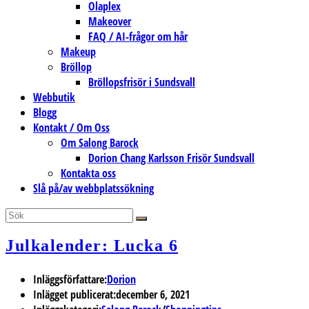
Olaplex
Makeover
FAQ / AI-frågor om hår
Makeup
Bröllop
Bröllopsfrisör i Sundsvall
Webbutik
Blogg
Kontakt / Om Oss
Om Salong Barock
Dorion Chang Karlsson Frisör Sundsvall
Kontakta oss
Slå på/av webbplatssökning
Julkalender: Lucka 6
Inläggsförfattare:
Dorion
Inlägget publicerat:
december 6, 2021