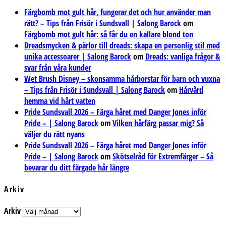
Färgbomb mot gult hår, fungerar det och hur använder man
rätt? – Tips från Frisör i Sundsvall | Salong Barock
om
Färgbomb mot gult hår: så får du en kallare blond ton
Dreadsmycken & pärlor till dreads: skapa en personlig stil med
unika accessoarer | Salong Barock
om
Dreads: vanliga frågor &
svar från våra kunder
Wet Brush Disney – skonsamma hårborstar för barn och vuxna
– Tips från Frisör i Sundsvall | Salong Barock
om
Hårvård
hemma vid hårt vatten
Pride Sundsvall 2026 – Färga håret med Danger Jones inför
Pride – | Salong Barock
om
Vilken hårfärg passar mig? Så
väljer du rätt nyans
Pride Sundsvall 2026 – Färga håret med Danger Jones inför
Pride – | Salong Barock
om
Skötselråd för Extremfärger – Så
bevarar du ditt färgade hår längre
Arkiv
Arkiv