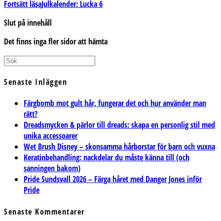
Fortsätt läsa
Julkalender: Lucka 6
Slut på innehåll
Det finns inga fler sidor att hämta
Senaste Inläggen
Färgbomb mot gult hår, fungerar det och hur använder man
rätt?
Dreadsmycken & pärlor till dreads: skapa en personlig stil med
unika accessoarer
Wet Brush Disney – skonsamma hårborstar för barn och vuxna
Keratinbehandling: nackdelar du måste känna till (och
sanningen bakom)
Pride Sundsvall 2026 – Färga håret med Danger Jones inför
Pride
Senaste Kommentarer