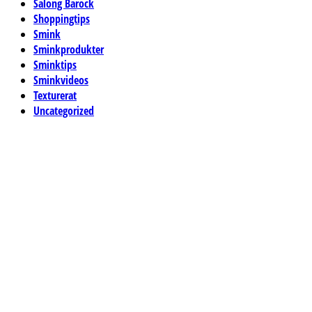
Salong Barock
Shoppingtips
Smink
Sminkprodukter
Sminktips
Sminkvideos
Texturerat
Uncategorized