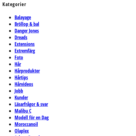
Kategorier
Balayage
Bröllop & bal
Danger Jones
Dreads
Extensions
Extremfärg
Foto
Hår
Hårprodukter
Hårtips
Hårvideos
Jobb
Kunder
Läsarfrågor & svar
Malibu C
Modell för en Dag
Moroccanoil
Olaplex