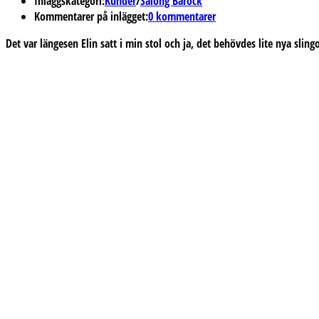
Inläggskategori:
Kunder
/
Salong Barock
Kommentarer på inlägget:
0 kommentarer
Det var längesen Elin satt i min stol och ja, det behövdes lite nya sling