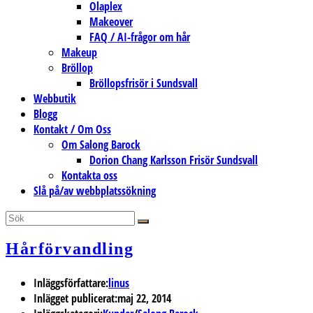
Olaplex
Makeover
FAQ / AI-frågor om hår
Makeup
Bröllop
Bröllopsfrisör i Sundsvall
Webbutik
Blogg
Kontakt / Om Oss
Om Salong Barock
Dorion Chang Karlsson Frisör Sundsvall
Kontakta oss
Slå på/av webbplatssökning
Hårförvandling
Inläggsförfattare:
linus
Inlägget publicerat:
maj 22, 2014