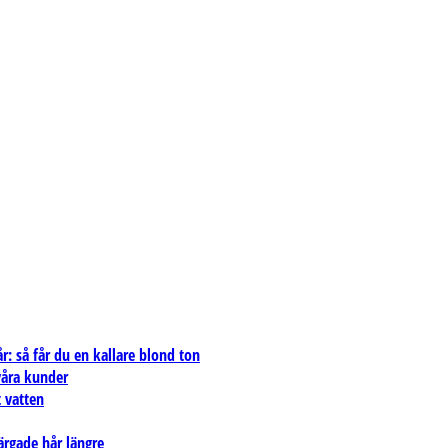
: så får du en kallare blond ton
 våra kunder
 vatten
ärgade hår längre