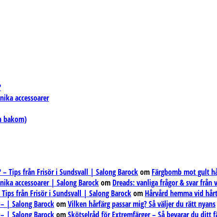
?
unika accessoarer
en bakom)
– Tips från Frisör i Sundsvall | Salong Barock
om
Färgbomb mot gult hår
unika accessoarer | Salong Barock
om
Dreads: vanliga frågor & svar från
ips från Frisör i Sundsvall | Salong Barock
om
Hårvård hemma vid hårt
 – | Salong Barock
om
Vilken hårfärg passar mig? Så väljer du rätt nyans
 – | Salong Barock
om
Skötselråd för Extremfärger – Så bevarar du ditt f