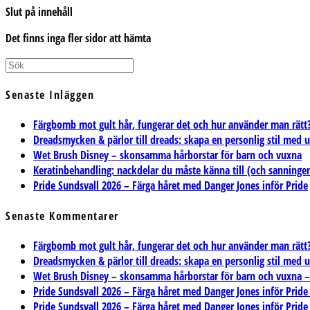
Slut på innehåll
Det finns inga fler sidor att hämta
Senaste Inläggen
Färgbomb mot gult hår, fungerar det och hur använder man rätt
Dreadsmycken & pärlor till dreads: skapa en personlig stil med 
Wet Brush Disney – skonsamma hårborstar för barn och vuxna
Keratinbehandling: nackdelar du måste känna till (och sanning
Pride Sundsvall 2026 – Färga håret med Danger Jones inför Pride
Senaste Kommentarer
Färgbomb mot gult hår, fungerar det och hur använder man rätt? 
Dreadsmycken & pärlor till dreads: skapa en personlig stil med 
Wet Brush Disney – skonsamma hårborstar för barn och vuxna – T
Pride Sundsvall 2026 – Färga håret med Danger Jones inför Pride
Pride Sundsvall 2026 – Färga håret med Danger Jones inför Pride