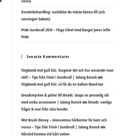
vuxna
Keratinbehandling: nackdelar du måste känna till (och
sanningen bakom)
Pride Sundsvall 2026 – Färga håret med Danger Jones inför
Pride
Senaste Kommentarer
Färgbomb mot gult hår, fungerar det och hur använder man
rätt? – Tips från Frisör i Sundsvall | Salong Barock
om
Färgbomb mot gult hår: så får du en kallare blond ton
Dreadsmycken & pärlor till dreads: skapa en personlig stil
med unika accessoarer | Salong Barock
om
Dreads: vanliga
frågor & svar från våra kunder
Wet Brush Disney – skonsamma hårborstar för barn och
vuxna – Tips från Frisör i Sundsvall | Salong Barock
om
Hårvård hemma vid hårt vatten