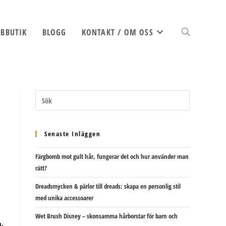
BBUTIK
BLOGG
KONTAKT / OM OSS
SLÅ
PÅ/AV
Senaste Inläggen
Färgbomb mot gult hår, fungerar det och hur använder man
WEBBPLATSSÖK
rätt?
Dreadsmycken & pärlor till dreads: skapa en personlig stil
med unika accessoarer
Wet Brush Disney – skonsamma hårborstar för barn och