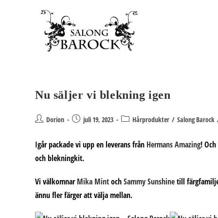
Hoppa
till
innehållet
Nu säljer vi blekning igen
Inläggsförfattare:
Inlägget
Inläggskategori:
Dorion
juli 19, 2023
Hårprodukter
/
Salong Barock
publicerat:
Igår packade vi upp en leverans från
Hermans Amazing
! Och
och blekningkit.
Vi välkomnar
Mika Mint
och
Sammy Sunshine
till färgfamil
ännu fler färger att välja mellan.