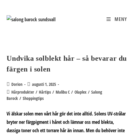
Hoppa
till
innehållet
MENY
Undvika solblekt hår – så bevarar du
färgen i solen
Inläggsförfattare:
Inlägget
Dorion
augusti 1, 2025
publicerat:
Inläggskategori:
Hårprodukter
/
Hårtips
/
Malibu C
/
Olaplex
/
Salong
Barock
/
Shoppingtips
Vi älskar solen men vårt hår gör det inte alltid. Solens UV-strålar
bryter ner färgpigment i håret och lämnar oss med blekta,
dassiga toner och ett torrare hår än innan. Men du behöver inte