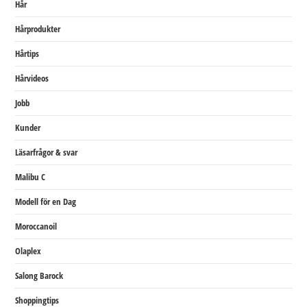
Hår
Hårprodukter
Hårtips
Hårvideos
Jobb
Kunder
Läsarfrågor & svar
Malibu C
Modell för en Dag
Moroccanoil
Olaplex
Salong Barock
Shoppingtips