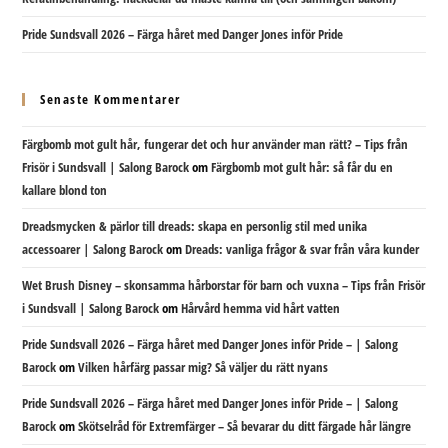
Pride Sundsvall 2026 – Färga håret med Danger Jones inför Pride
Senaste Kommentarer
Färgbomb mot gult hår, fungerar det och hur använder man rätt? – Tips från
Frisör i Sundsvall | Salong Barock
om
Färgbomb mot gult hår: så får du en
kallare blond ton
Dreadsmycken & pärlor till dreads: skapa en personlig stil med unika
accessoarer | Salong Barock
om
Dreads: vanliga frågor & svar från våra kunder
Wet Brush Disney – skonsamma hårborstar för barn och vuxna – Tips från Frisör
i Sundsvall | Salong Barock
om
Hårvård hemma vid hårt vatten
Pride Sundsvall 2026 – Färga håret med Danger Jones inför Pride – | Salong
Barock
om
Vilken hårfärg passar mig? Så väljer du rätt nyans
Pride Sundsvall 2026 – Färga håret med Danger Jones inför Pride – | Salong
Barock
om
Skötselråd för Extremfärger – Så bevarar du ditt färgade hår längre