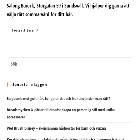
Salong Barock, Storgatan 59 i Sundsvall.
Vi hjälper dig gärna att
välja rätt sommarvård för ditt hår.
Undvika
Fortsätt Läsa
Solblekt
Hår
–
Så
Bevarar
Du
Färgen
I
Solen
Senaste Inläggen
Färgbomb mot gult hår, fungerar det och hur använder man rätt?
Dreadsmycken & pärlor till dreads: skapa en personlig stil med unika
accessoarer
Wet Brush Disney – skonsamma hårborstar för barn och vuxna
Keratinbehandling: nackdelar du måste känna till (och sanningen bakom)