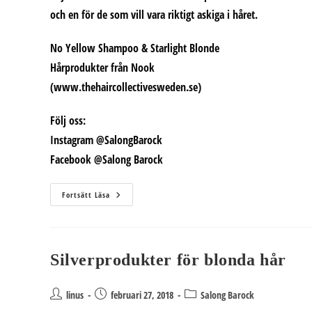
och en för de som vill vara riktigt askiga i håret.
No Yellow Shampoo & Starlight Blonde
Hårprodukter från Nook
(www.thehaircollectivesweden.se)
Följ oss:
Instagram @SalongBarock
Facebook @Salong Barock
Sommarens
Fortsätt Läsa
Hårtips
För
Blonda:
Silverprodukter för blonda hår
Inläggsförfattare:
Inlägget
Inläggskategori:
linus
februari 27, 2018
Salong Barock
publicerat: