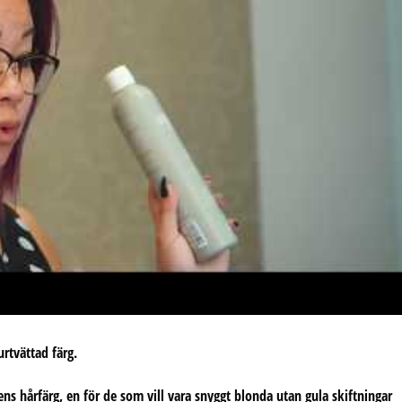
rtvättad färg.
s hårfärg, en för de som vill vara snyggt blonda utan gula skiftningar