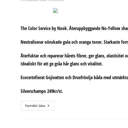
The Color Service by Nook. Återuppbyggande No-Yellow shamp
Neutraliserar oönskade gula och oranga toner. Starkaste fo
Återfuktar och reparerar hårets fibrer, ger glans, elastisitet 
Idealiskt för att ge gråa hår glans och vitalitet.
Ecocertefierat Gojivatten och Druvfröolja båda med utmärkt
Silverschampo 249kr/st.
Silverprodukter
Fortsätt Läsa
För
Blonda
Hår