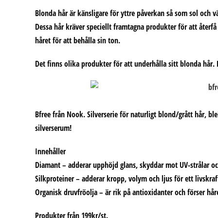
Blonda hår är känsligare för yttre påverkan så som sol och 
Dessa hår kräver speciellt framtagna produkter för att återfå
håret för att behålla sin ton.
Det finns olika produkter för att underhålla sitt blonda hår
Bfree från Nook. Silverserie för naturligt blond/grått hår, bl
silverserum!
Innehåller
Diamant – adderar upphöjd glans, skyddar mot UV-strålar o
Silkproteiner – adderar kropp, volym och ljus för ett livskraft
Organisk druvfröolja – är rik på antioxidanter och förser hå
Produkter från 199kr/st.