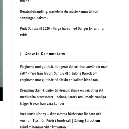
vuxna
Keratinbehandling: nackdelar du måste känna till (och
sanningen bakom)
Pride Sundsvall 2026 – Färga håret med Danger Jones inför
Pride
Senaste Kommentarer
Färgbomb mot gult hår, fungerar det och hur använder man
rätt? – Tips från Frisör i Sundsvall | Salong Barock
om
Färgbomb mot gult hår: så får du en kallare blond ton
Dreadsmycken & pärlor till dreads: skapa en personlig stil
med unika accessoarer | Salong Barock
om
Dreads: vanliga
frågor & svar från våra kunder
Wet Brush Disney – skonsamma hårborstar för barn och
vuxna – Tips från Frisör i Sundsvall | Salong Barock
om
Hårvård hemma vid hårt vatten