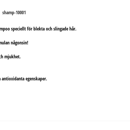
oo speciellt för blekta och slingade hår.
rmulan någonsin!
och mjukhet.
a antioxidanta egenskaper.