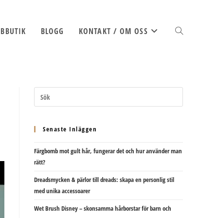
BBUTIK
BLOGG
KONTAKT / OM OSS
SLÅ
PÅ/AV
Senaste Inläggen
Färgbomb mot gult hår, fungerar det och hur använder man
WEBBPLATSSÖK
rätt?
Dreadsmycken & pärlor till dreads: skapa en personlig stil
med unika accessoarer
Wet Brush Disney – skonsamma hårborstar för barn och