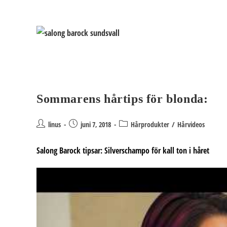
Hoppa
till
innehållet
Sommarens hårtips för blonda:
Inläggsförfattare:
Inlägget
Inläggskategori:
linus
juni 7, 2018
Hårprodukter
/
Hårvideos
publicerat:
Salong Barock tipsar: Silverschampo för kall ton i håret