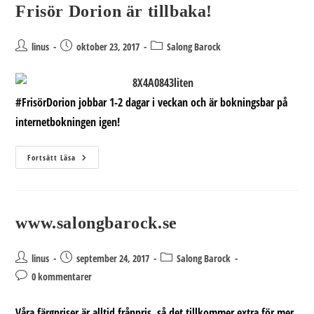
Frisör Dorion är tillbaka!
Inläggsförfattare:
Inlägget
Inläggskategori:
linus
oktober 23, 2017
Salong Barock
publicerat:
#FrisörDorion jobbar 1-2 dagar i veckan och är bokningsbar på
internetbokningen igen!
Frisör
Fortsätt Läsa
Dorion
Är
Tillbaka!
www.salongbarock.se
Inläggsförfattare:
Inlägget
Inläggskategori:
linus
september 24, 2017
Salong Barock
publicerat:
Kommentarer
0 kommentarer
på
inlägget:
Våra färgpriser är alltid frånpris, så det tillkommer extra för mer