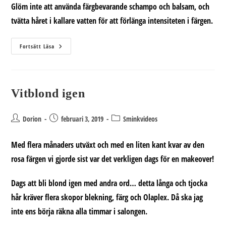
Glöm inte att använda färgbevarande schampo och balsam, och
tvätta håret i kallare vatten för att förlänga intensiteten i färgen.
Tona
Fortsätt Läsa
Håret
Med
Manic
Panic
Hemma
Vitblond igen
Inläggsförfattare:
Inlägget
Inläggskategori:
Dorion
februari 3, 2019
Sminkvideos
publicerat:
Med flera månaders utväxt och med en liten kant kvar av den
rosa färgen vi gjorde sist var det verkligen dags för en makeover!
Dags att bli blond igen med andra ord… detta långa och tjocka
hår kräver flera skopor blekning, färg och Olaplex. Då ska jag
inte ens börja räkna alla timmar i salongen.