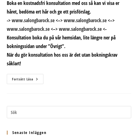
Boka en kostnadsfri konsultation med oss så kan vi visa er
håret, bedöma ert hår och ge ett prisförslag.
->
www.salongbarock.se
<–>
www.salongbarock.se
<–>
www.salongbarock.se
<–>
www.salongbarock.se
<-
Konsultation boka du på vår hemsidan, lite längre ner på
bokningssidan under ”Övrigt”.
När du gör konsultation hos oss är det utan bokningskrav
såklart!
Mago
Fortsätt Läsa
Hårförlängningar
–
Första
Salongen
I
Sundsvall
Senaste Inläggen