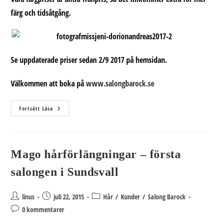
färg och tidsåtgång.
Se uppdaterade priser sedan 2/9 2017 på hemsidan.
Välkommen att boka på
www.salongbarock.se
Www.salongbarock.se
Fortsätt Läsa
Mago hårförlängningar – första
salongen i Sundsvall
Inläggsförfattare:
Inlägget
Inläggskategori:
linus
juli 22, 2015
Hår
/
Kunder
/
Salong Barock
publicerat:
Kommentarer
0 kommentarer
på