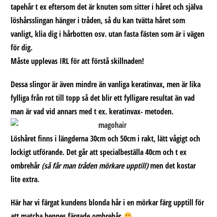
tapehår t ex eftersom det är knuten som sitter i håret och själva
löshårsslingan hänger i tråden, så du kan tvätta håret som
vanligt, klia dig i hårbotten osv. utan fasta fästen som är i vägen
för dig.
Måste upplevas IRL för att förstå skillnaden!
Dessa slingor är även mindre än vanliga keratinvax, men är lika
fylliga från rot till topp så det blir ett fylligare resultat än vad
man är vad vid annars med t ex. keratinvax- metoden.
Löshåret finns i längderna 30cm och 50cm i rakt, lätt vågigt och
lockigt utförande. Det går att specialbeställa 40cm och t ex
ombrehår
(så får man tråden mörkare upptill)
men det kostar
lite extra.
Här har vi färgat kundens blonda hår i en mörkar färg upptill för
att matcha hennes färgade ombrehår