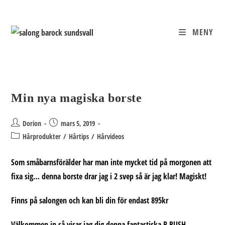
Hoppa
till
innehållet
MENY
Min nya magiska borste
Inläggsförfattare:
Inlägget
Dorion
mars 5, 2019
publicerat:
Inläggskategori:
Hårprodukter
/
Hårtips
/
Hårvideos
Som småbarnsförälder har man inte mycket tid på morgonen att
fixa sig… denna borste drar jag i 2 svep så är jag klar! Magiskt!
Finns på salongen och kan bli din för endast 895kr
Välkommen in så visar jag dig denna fantastiska B.RUSH