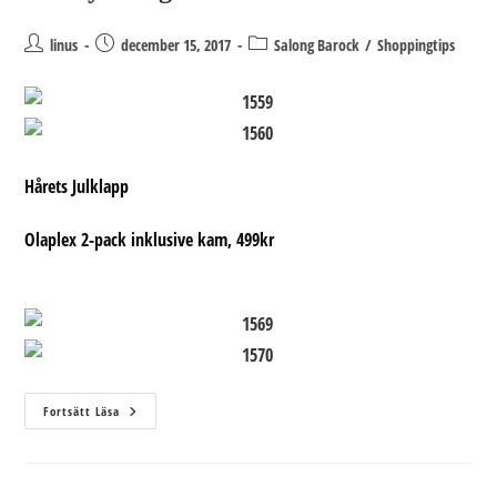
Inläggsförfattare:
Inlägget
Inläggskategori:
linus
december 15, 2017
Salong Barock
/
Shoppingtips
publicerat:
Hårets Julklapp
Olaplex 2-pack inklusive kam, 499kr
Julskyltning
Fortsätt Läsa
2017