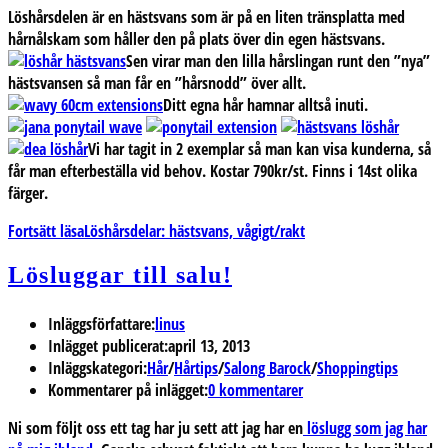
Löshårsdelen är en hästsvans som är på en liten tränsplatta med
hårnålskam som håller den på plats över din egen hästsvans.
Sen virar man den lilla hårslingan runt den ”nya”
hästsvansen så man får en ”hårsnodd” över allt.
Ditt egna hår hamnar alltså inuti.
Vi har tagit in 2 exemplar så man kan visa kunderna, så
får man efterbeställa vid behov.
Kostar 790kr/st.
Finns i 14st olika
färger.
Fortsätt läsa
Löshårsdelar: hästsvans, vågigt/rakt
Lösluggar till salu!
Inläggsförfattare:
linus
Inlägget publicerat:
april 13, 2013
Inläggskategori:
Hår
/
Hårtips
/
Salong Barock
/
Shoppingtips
Kommentarer på inlägget:
0 kommentarer
Ni som följt oss ett tag har ju sett att jag har en
löslugg som jag har