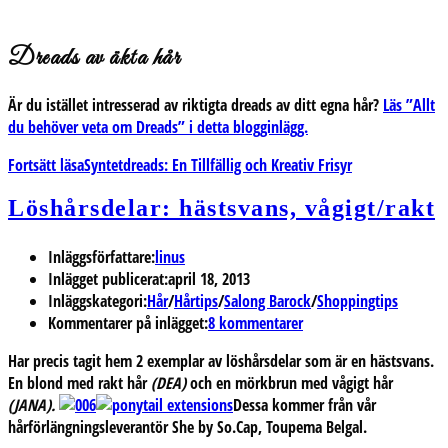
Dreads av äkta hår
Är du istället intresserad av riktigta dreads av ditt egna hår?
Läs ”Allt
du behöver veta om Dreads” i detta blogginlägg.
Fortsätt läsa
Syntetdreads: En Tillfällig och Kreativ Frisyr
Löshårsdelar: hästsvans, vågigt/rakt
Inläggsförfattare:
linus
Inlägget publicerat:
april 18, 2013
Inläggskategori:
Hår
/
Hårtips
/
Salong Barock
/
Shoppingtips
Kommentarer på inlägget:
8 kommentarer
Har precis tagit hem 2 exemplar av löshårsdelar som är en hästsvans.
En blond med rakt hår
(DEA)
och en mörkbrun med vågigt hår
(JANA).
Dessa kommer från vår
hårförlängningsleverantör She by So.Cap, Toupema Belgal.