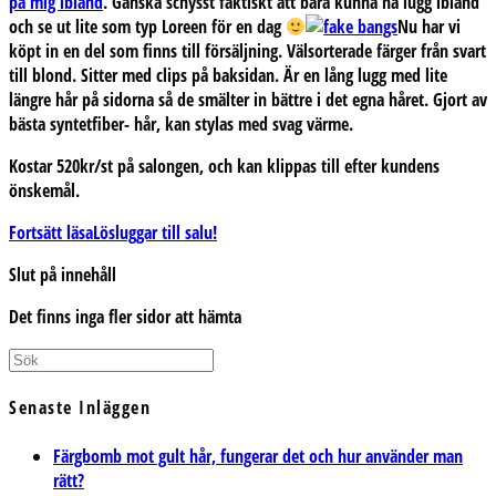
på mig ibland
. Ganska schysst faktiskt att bara kunna ha lugg ibland
och se ut lite som typ Loreen för en dag
Nu har vi
köpt in en del som finns till försäljning. Välsorterade färger från svart
till blond. Sitter med clips på baksidan. Är en lång lugg med lite
längre hår på sidorna så de smälter in bättre i det egna håret. Gjort av
bästa syntetfiber- hår, kan stylas med svag värme.
Kostar 520kr/st på salongen, och kan klippas till efter kundens
önskemål.
Fortsätt läsa
Lösluggar till salu!
Slut på innehåll
Det finns inga fler sidor att hämta
Senaste Inläggen
Färgbomb mot gult hår, fungerar det och hur använder man
rätt?