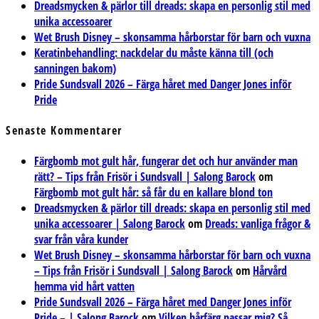
Dreadsmycken & pärlor till dreads: skapa en personlig stil med
unika accessoarer
Wet Brush Disney – skonsamma hårborstar för barn och vuxna
Keratinbehandling: nackdelar du måste känna till (och
sanningen bakom)
Pride Sundsvall 2026 – Färga håret med Danger Jones inför
Pride
Senaste Kommentarer
Färgbomb mot gult hår, fungerar det och hur använder man
rätt? – Tips från Frisör i Sundsvall | Salong Barock
om
Färgbomb mot gult hår: så får du en kallare blond ton
Dreadsmycken & pärlor till dreads: skapa en personlig stil med
unika accessoarer | Salong Barock
om
Dreads: vanliga frågor &
svar från våra kunder
Wet Brush Disney – skonsamma hårborstar för barn och vuxna
– Tips från Frisör i Sundsvall | Salong Barock
om
Hårvård
hemma vid hårt vatten
Pride Sundsvall 2026 – Färga håret med Danger Jones inför
Pride – | Salong Barock
om
Vilken hårfärg passar mig? Så