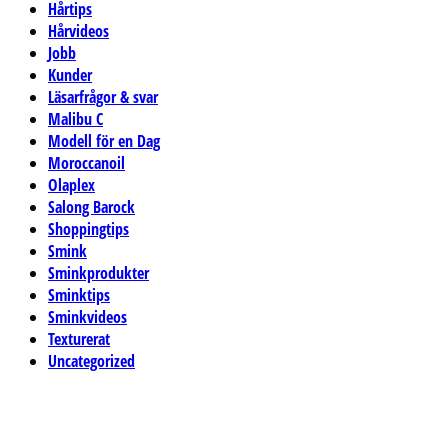
Hårtips
Hårvideos
Jobb
Kunder
Läsarfrågor & svar
Malibu C
Modell för en Dag
Moroccanoil
Olaplex
Salong Barock
Shoppingtips
Smink
Sminkprodukter
Sminktips
Sminkvideos
Texturerat
Uncategorized