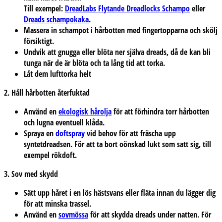
Till exempel:
DreadLabs Flytande Dreadlocks Schampo
eller
Dreads schampokaka
.
Massera in schampot i hårbotten med fingertopparna och skölj
försiktigt.
Undvik att gnugga eller blöta ner själva dreads, då de kan bli
tunga när de är blöta och ta lång tid att torka.
Låt dem lufttorka helt
2. Håll hårbotten återfuktad
Använd en
ekologisk hårolja
för att förhindra torr hårbotten
och lugna eventuell klåda.
Spraya en
doftspray
vid behov för att fräscha upp
syntetdreadsen. För att ta bort oönskad lukt som satt sig, till
exempel rökdoft.
3. Sov med skydd
Sätt upp håret i en lös hästsvans eller fläta innan du lägger dig
för att minska trassel.
Använd en
sovmössa
för att skydda dreads under natten. För