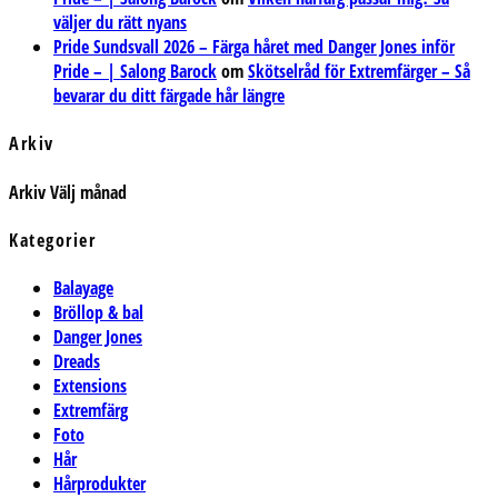
väljer du rätt nyans
Pride Sundsvall 2026 – Färga håret med Danger Jones inför
Pride – | Salong Barock
om
Skötselråd för Extremfärger – Så
bevarar du ditt färgade hår längre
Arkiv
Arkiv
Välj månad
Kategorier
Balayage
Bröllop & bal
Danger Jones
Dreads
Extensions
Extremfärg
Foto
Hår
Hårprodukter