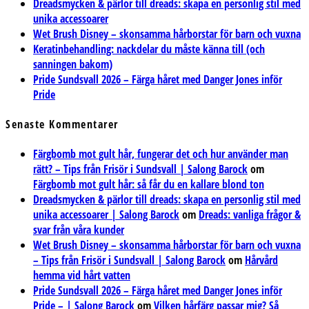
Dreadsmycken & pärlor till dreads: skapa en personlig stil med
unika accessoarer
Wet Brush Disney – skonsamma hårborstar för barn och vuxna
Keratinbehandling: nackdelar du måste känna till (och
sanningen bakom)
Pride Sundsvall 2026 – Färga håret med Danger Jones inför
Pride
Senaste Kommentarer
Färgbomb mot gult hår, fungerar det och hur använder man
rätt? – Tips från Frisör i Sundsvall | Salong Barock
om
Färgbomb mot gult hår: så får du en kallare blond ton
Dreadsmycken & pärlor till dreads: skapa en personlig stil med
unika accessoarer | Salong Barock
om
Dreads: vanliga frågor &
svar från våra kunder
Wet Brush Disney – skonsamma hårborstar för barn och vuxna
– Tips från Frisör i Sundsvall | Salong Barock
om
Hårvård
hemma vid hårt vatten
Pride Sundsvall 2026 – Färga håret med Danger Jones inför
Pride – | Salong Barock
om
Vilken hårfärg passar mig? Så