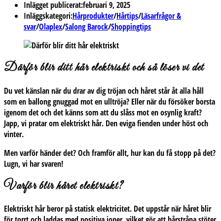
Inlägget publicerat:
februari 9, 2025
Inläggskategori:
Hårprodukter
/
Hårtips
/
Läsarfrågor &
svar
/
Olaplex
/
Salong Barock
/
Shoppingtips
Därför blir ditt hår elektriskt och så löser vi det
Du vet känslan när du drar av dig tröjan och håret står åt alla håll
som en ballong gnuggad mot en ulltröja? Eller när du försöker borsta
igenom det och det känns som att du slåss mot en osynlig kraft?
Japp, vi pratar om elektriskt hår. Den eviga fienden under höst och
vinter.
Men varför händer det? Och framför allt, hur kan du få stopp på det?
Lugn, vi har svaren!
Varför blir håret elektriskt?
Elektriskt hår beror på statisk elektricitet. Det uppstår när håret blir
för torrt och laddas med positiva joner, vilket gör att hårstråna stöter