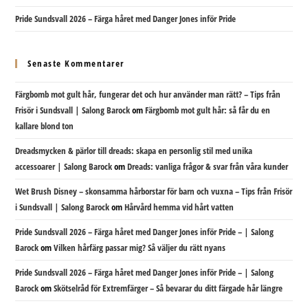
Pride Sundsvall 2026 – Färga håret med Danger Jones inför Pride
Senaste Kommentarer
Färgbomb mot gult hår, fungerar det och hur använder man rätt? – Tips från
Frisör i Sundsvall | Salong Barock
om
Färgbomb mot gult hår: så får du en
kallare blond ton
Dreadsmycken & pärlor till dreads: skapa en personlig stil med unika
accessoarer | Salong Barock
om
Dreads: vanliga frågor & svar från våra kunder
Wet Brush Disney – skonsamma hårborstar för barn och vuxna – Tips från Frisör
i Sundsvall | Salong Barock
om
Hårvård hemma vid hårt vatten
Pride Sundsvall 2026 – Färga håret med Danger Jones inför Pride – | Salong
Barock
om
Vilken hårfärg passar mig? Så väljer du rätt nyans
Pride Sundsvall 2026 – Färga håret med Danger Jones inför Pride – | Salong
Barock
om
Skötselråd för Extremfärger – Så bevarar du ditt färgade hår längre