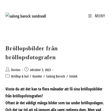
Hoppa
till
innehållet
MENY
Bröllopsbilder från
bröllopsfotografen
Inläggsförfattare:
Inlägget
Dorion
oktober 3, 2023
publicerat:
Inläggskategori:
Bröllop & bal
/
Kunder
/
Salong Barock
/
Smink
Visste du att det kan ta flera månader att få sina bröllopsbilder
från bröllopsfotografen?
Oftast är det väldigt många bilder som tas under bröllopsdagen.
Och det tar tid att gå igenom alla samt redigera dem. Men vad