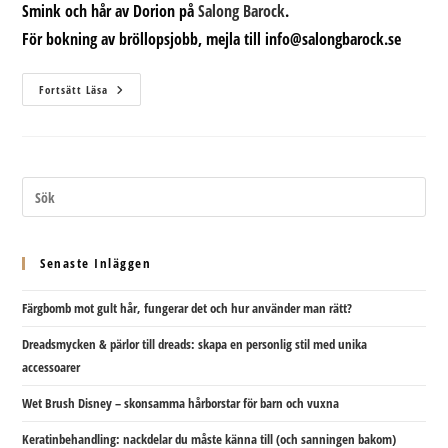
Smink och hår av
Dorion på
Salong Barock
.
För bokning av bröllopsjobb, mejla till info@salongbarock.se
Bröllopsbilder
Fortsätt Läsa
Från
Bröllopsfotografen
Senaste Inläggen
Färgbomb mot gult hår, fungerar det och hur använder man rätt?
Dreadsmycken & pärlor till dreads: skapa en personlig stil med unika
accessoarer
Wet Brush Disney – skonsamma hårborstar för barn och vuxna
Keratinbehandling: nackdelar du måste känna till (och sanningen bakom)