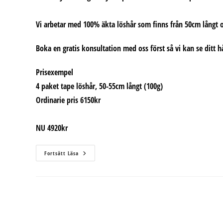
Vi arbetar med 100% äkta löshår som finns från 50cm långt o
Boka en gratis konsultation med oss först så vi kan se ditt h
Prisexempel
4 paket tape löshår, 50-55cm långt (100g)
Ordinarie pris 6150kr
NU 4920kr
Vill
Fortsätt Läsa
Du
Ha
Längre
Hår?