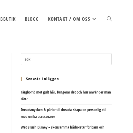
BBUTIK
BLOGG
KONTAKT / OM OSS
SLÅ
PÅ/AV
Senaste Inläggen
Färgbomb mot gult hår, fungerar det och hur använder man
WEBBPLATSSÖK
rätt?
Dreadsmycken & pärlor till dreads: skapa en personlig stil
med unika accessoarer
Wet Brush Disney – skonsamma hårborstar för barn och