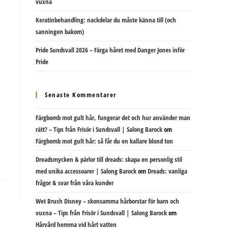
vuxna
Keratinbehandling: nackdelar du måste känna till (och
sanningen bakom)
Pride Sundsvall 2026 – Färga håret med Danger Jones inför
Pride
Senaste Kommentarer
Färgbomb mot gult hår, fungerar det och hur använder man
rätt? – Tips från Frisör i Sundsvall | Salong Barock
om
Färgbomb mot gult hår: så får du en kallare blond ton
Dreadsmycken & pärlor till dreads: skapa en personlig stil
med unika accessoarer | Salong Barock
om
Dreads: vanliga
frågor & svar från våra kunder
Wet Brush Disney – skonsamma hårborstar för barn och
vuxna – Tips från Frisör i Sundsvall | Salong Barock
om
Hårvård hemma vid hårt vatten