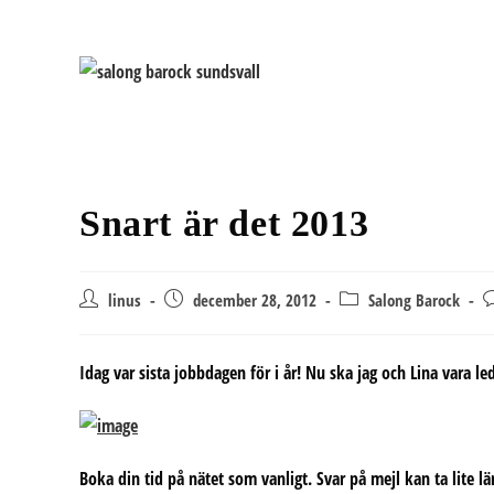
Hoppa
till
innehållet
Snart är det 2013
Inläggsförfattare:
Inlägget
Inläggskategori:
K
linus
december 28, 2012
Salong Barock
publicerat:
p
in
Idag var sista jobbdagen för i år! Nu ska jag och Lina vara le
Boka din tid på nätet som vanligt. Svar på mejl kan ta lite lä