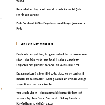
vuxna
Keratinbehandling: nackdelar du måste känna till (och
sanningen bakom)
Pride Sundsvall 2026 – Färga håret med Danger Jones inför
Pride
Senaste Kommentarer
Färgbomb mot gult hår, fungerar det och hur använder man
rätt? – Tips från Frisör i Sundsvall | Salong Barock
om
Färgbomb mot gult hår: så får du en kallare blond ton
Dreadsmycken & pärlor till dreads: skapa en personlig stil
med unika accessoarer | Salong Barock
om
Dreads: vanliga
frågor & svar från våra kunder
RA
Wet Brush Disney – skonsamma hårborstar för barn och
vuxna – Tips från Frisör i Sundsvall | Salong Barock
om
Hårvård hemma vid hårt vatten