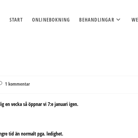
START
ONLINEBOKNING
BEHANDLINGAR
WE
ommentarer
1 kommentar
å
lägget:
dig en vecka så öppnar vi 7:e januari igen.
ngre tid än normalt pga. ledighet.