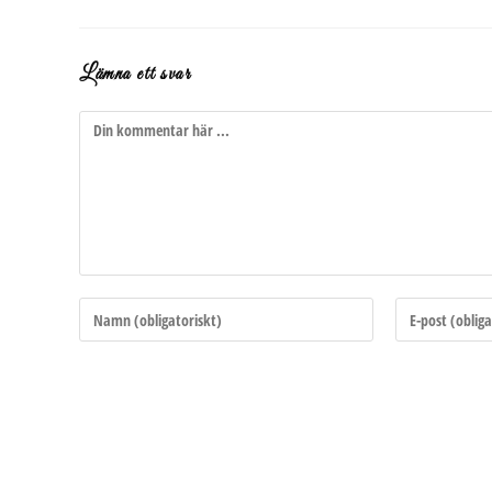
Lämna ett svar
Kommentar
Ange
Ange
ditt
din
namn
e-
eller
postadress
användarnamn
för
för
att
att
kommentera