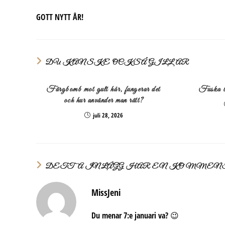
GOTT NYTT ÅR!
DU KANSKE OCKSÅ GILLAR
Färgbomb mot gult hår, fungerar det
Fuska bo
och hur använder man rätt?
juli 28, 2026
DETTA INLÄGG HAR EN KOMMEN
MissJeni
Du menar 7:e januari va? 😉