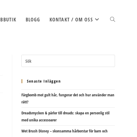
BBUTIK
BLOGG
KONTAKT / OM OSS
SLÅ
PÅ/AV
Senaste Inläggen
Färgbomb mot gult hår, fungerar det och hur använder man
WEBBPLATSSÖK
rätt?
Dreadsmycken & pärlor till dreads: skapa en personlig stil
med unika accessoarer
Wet Brush Disney – skonsamma hårborstar för barn och