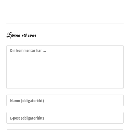
Lämna ett svar
Kommentar
Ange
ditt
namn
Ange
eller
din
användarnamn
e-