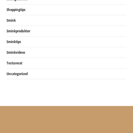
Shoppingtips
Smink
Sminkprodukter
Sminktips
Sminkvideos
Texturerat
Uncategorized