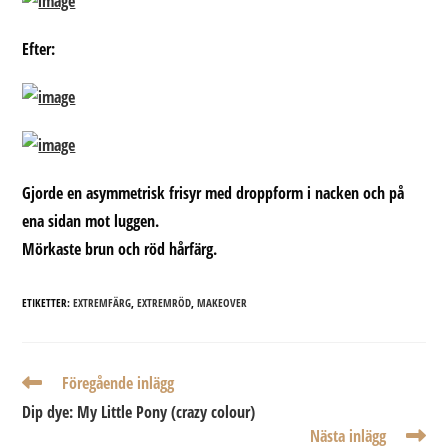
Efter:
Gjorde en asymmetrisk frisyr med droppform i nacken och på
ena sidan mot luggen.
Mörkaste brun och röd hårfärg.
ETIKETTER:
EXTREMFÄRG
,
EXTREMRÖD
,
MAKEOVER
Läs
Föregående inlägg
fler
Dip dye: My Little Pony (crazy colour)
artiklar
Nästa inlägg