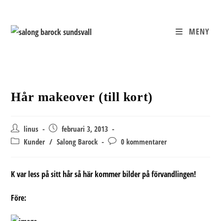
Hoppa
till
innehållet
MENY
Hår makeover (till kort)
Inläggsförfattare:
Inlägget
linus
februari 3, 2013
publicerat:
Inläggskategori:
Kommentarer
Kunder
/
Salong Barock
0 kommentarer
på
inlägget:
K var less på sitt hår så här kommer bilder på förvandlingen!
Före: