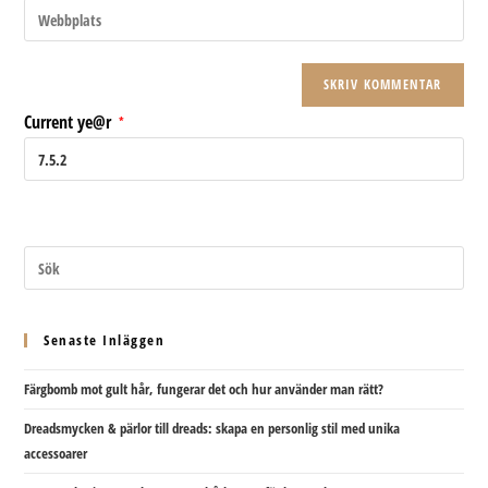
Ange
för
postadress
URL
att
för
till
kommentera
att
din
kommentera
webbplats
Current ye@r
*
(valfritt)
Senaste Inläggen
Färgbomb mot gult hår, fungerar det och hur använder man rätt?
Dreadsmycken & pärlor till dreads: skapa en personlig stil med unika
accessoarer