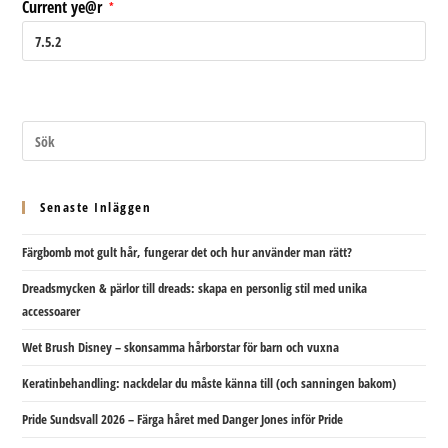
webbplats
Current ye@r
*
(valfritt)
Senaste Inläggen
Färgbomb mot gult hår, fungerar det och hur använder man rätt?
Dreadsmycken & pärlor till dreads: skapa en personlig stil med unika
accessoarer
Wet Brush Disney – skonsamma hårborstar för barn och vuxna
Keratinbehandling: nackdelar du måste känna till (och sanningen bakom)
Pride Sundsvall 2026 – Färga håret med Danger Jones inför Pride