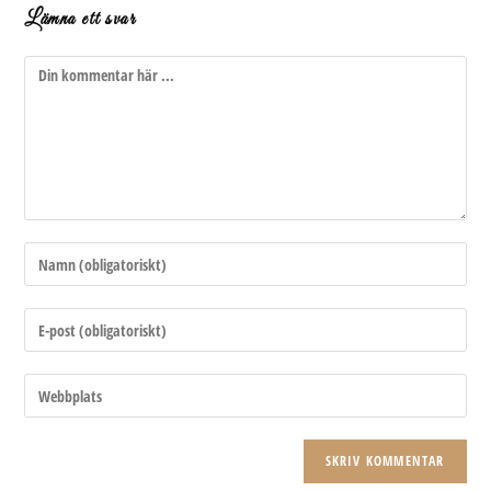
Lämna ett svar
Kommentar
Ange
ditt
namn
Ange
eller
din
användarnamn
e-
Ange
för
postadress
URL
att
för
till
kommentera
att
din
kommentera