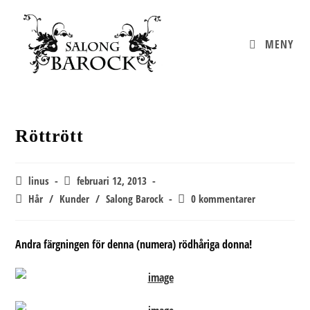
Hoppa
till
innehållet
MENY
Röttrött
Inläggsförfattare:
Inlägget
linus
februari 12, 2013
publicerat:
Inläggskategori:
Kommentarer
Hår
/
Kunder
/
Salong Barock
0 kommentarer
på
inlägget:
Andra färgningen för denna (numera) rödhåriga donna!