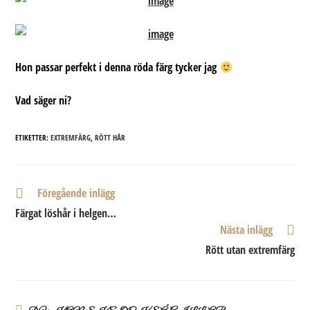
Hon passar perfekt i denna röda färg tycker jag
Vad säger ni?
ETIKETTER:
EXTREMFÄRG
,
RÖTT HÅR
Läs
Föregående inlägg
fler
Färgat löshår i helgen…
artiklar
Nästa inlägg
Rött utan extremfärg