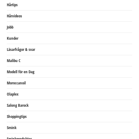
Hårtips
Hårvideos
Jobb
Kunder
Läsarfrågor & svar
Malibu C
Modell för en Dag
Moroccanoil
Olaplex
Salong Barock
Shoppingtips
Smink
Sminkprodukter