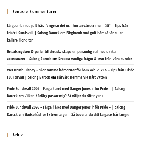
Senaste Kommentarer
Färgbomb mot gult hår, fungerar det och hur använder man rätt? – Tips från
Frisör i Sundsvall | Salong Barock
om
Färgbomb mot gult hår: så får du en
kallare blond ton
Dreadsmycken & pärlor till dreads: skapa en personlig stil med unika
accessoarer | Salong Barock
om
Dreads: vanliga frågor & svar från våra kunder
Wet Brush Disney – skonsamma hårborstar för barn och vuxna – Tips från Frisör
i Sundsvall | Salong Barock
om
Hårvård hemma vid hårt vatten
Pride Sundsvall 2026 – Färga håret med Danger Jones inför Pride – | Salong
Barock
om
Vilken hårfärg passar mig? Så väljer du rätt nyans
Pride Sundsvall 2026 – Färga håret med Danger Jones inför Pride – | Salong
Barock
om
Skötselråd för Extremfärger – Så bevarar du ditt färgade hår längre
Arkiv