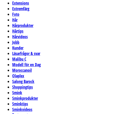
Extensions
Extremfärg
Foto
Hår
Hårprodukter
Hårtips
Hårvideos
Jobb
Kunder
Läsarfrågor & svar
Malibu C
Modell för en Dag
Moroccanoil
Olaplex
Salong Barock
Shoppingtips
Smink
Sminkprodukter
Sminktips
Sminkvideos