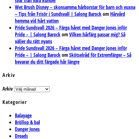
svar från våra kunder
Wet Brush Disney – skonsamma hårborstar för barn och vuxna
– Tips från Frisör i Sundsvall | Salong Barock
om
Hårvård
hemma vid hårt vatten
Pride Sundsvall 2026 – Färga håret med Danger Jones inför
Pride – | Salong Barock
om
Vilken hårfärg passar mig? Så
väljer du rätt nyans
Pride Sundsvall 2026 – Färga håret med Danger Jones inför
Pride – | Salong Barock
om
Skötselråd för Extremfärger – Så
bevarar du ditt färgade hår längre
Arkiv
Arkiv
Kategorier
Balayage
Bröllop & bal
Danger Jones
Dreads