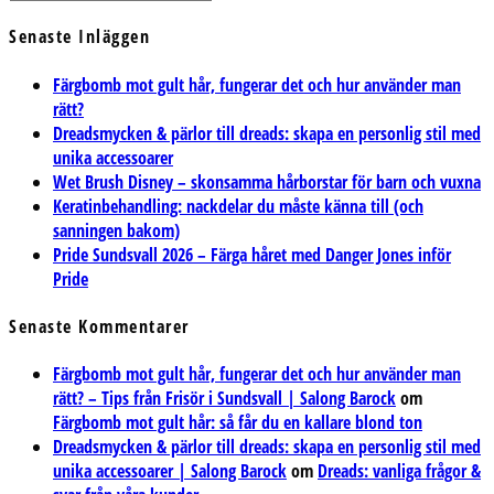
Senaste Inläggen
Färgbomb mot gult hår, fungerar det och hur använder man
rätt?
Dreadsmycken & pärlor till dreads: skapa en personlig stil med
unika accessoarer
Wet Brush Disney – skonsamma hårborstar för barn och vuxna
Keratinbehandling: nackdelar du måste känna till (och
sanningen bakom)
Pride Sundsvall 2026 – Färga håret med Danger Jones inför
Pride
Senaste Kommentarer
Färgbomb mot gult hår, fungerar det och hur använder man
rätt? – Tips från Frisör i Sundsvall | Salong Barock
om
Färgbomb mot gult hår: så får du en kallare blond ton
Dreadsmycken & pärlor till dreads: skapa en personlig stil med
unika accessoarer | Salong Barock
om
Dreads: vanliga frågor &