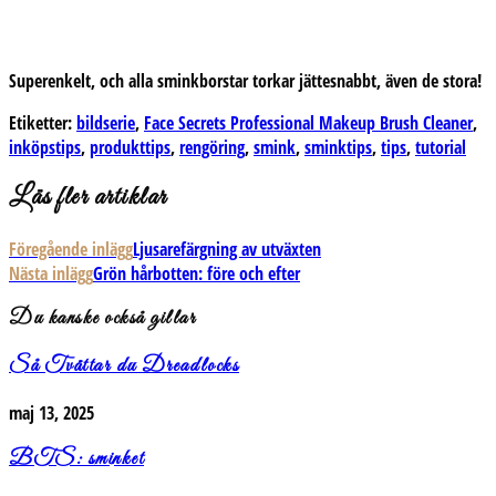
Superenkelt, och alla sminkborstar torkar jättesnabbt, även de stora!
Etiketter:
bildserie
,
Face Secrets Professional Makeup Brush Cleaner
,
inköpstips
,
produkttips
,
rengöring
,
smink
,
sminktips
,
tips
,
tutorial
Läs fler artiklar
Föregående inlägg
Ljusarefärgning av utväxten
Nästa inlägg
Grön hårbotten: före och efter
Du kanske också gillar
Så Tvättar du Dreadlocks
maj 13, 2025
BTS: sminket