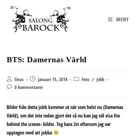
Hoppa
till
innehållet
MENY
BTS: Damernas Värld
Inläggsförfattare:
Inlägget
Inläggskategori:
linus
januari 15, 2014
Foto
/
Jobb
publicerat:
Kommentarer
0 kommentarer
på
inlägget:
Bilder från detta jobb kommer ut när som helst nu (Damernas
Värld), om det inte redan gjort det så nu kan jag väl visa lite
behind the scenes- bilder. Tog bara 2st eftersom jag var
upptagen med att jobba