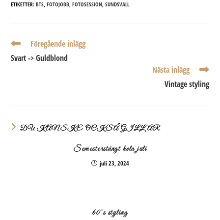
ETIKETTER:
BTS
,
FOTOJOBB
,
FOTOSESSION
,
SUNDSVALL
Läs
Föregående inlägg
fler
Svart -> Guldblond
artiklar
Nästa inlägg
Vintage styling
DU KANSKE OCKSÅ GILLAR
Semesterstängt hela juli
juli 23, 2024
60’s styling