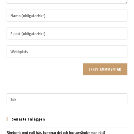
Ange
ditt
namn
Ange
eller
din
användarnamn
e-
Ange
för
postadress
URL
att
för
till
kommentera
att
din
kommentera
webbplats
(valfritt)
Senaste Inläggen
Färgbomb mot gult hår, fungerar det och hur använder man rätt?