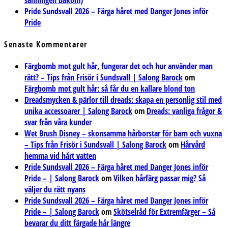
Pride Sundsvall 2026 – Färga håret med Danger Jones inför
Pride
Senaste Kommentarer
Färgbomb mot gult hår, fungerar det och hur använder man
rätt? – Tips från Frisör i Sundsvall | Salong Barock
om
Färgbomb mot gult hår: så får du en kallare blond ton
Dreadsmycken & pärlor till dreads: skapa en personlig stil med
unika accessoarer | Salong Barock
om
Dreads: vanliga frågor &
svar från våra kunder
Wet Brush Disney – skonsamma hårborstar för barn och vuxna
– Tips från Frisör i Sundsvall | Salong Barock
om
Hårvård
hemma vid hårt vatten
Pride Sundsvall 2026 – Färga håret med Danger Jones inför
Pride – | Salong Barock
om
Vilken hårfärg passar mig? Så
väljer du rätt nyans
Pride Sundsvall 2026 – Färga håret med Danger Jones inför
Pride – | Salong Barock
om
Skötselråd för Extremfärger – Så
bevarar du ditt färgade hår längre