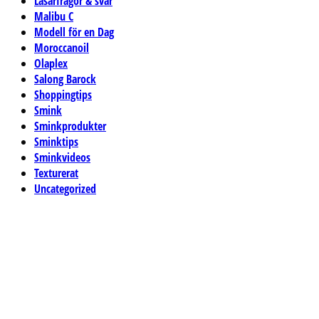
Läsarfrågor & svar
Malibu C
Modell för en Dag
Moroccanoil
Olaplex
Salong Barock
Shoppingtips
Smink
Sminkprodukter
Sminktips
Sminkvideos
Texturerat
Uncategorized