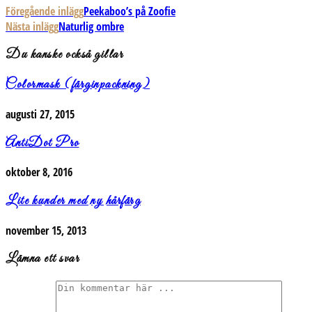
Föregående inlägg
Peekaboo’s på Zoofie
Nästa inlägg
Naturlig ombre
Du kanske också gillar
Colormask (färginpackning)
augusti 27, 2015
AntiDot Pro
oktober 8, 2016
Lite kunder med ny hårfärg
november 15, 2013
Lämna ett svar