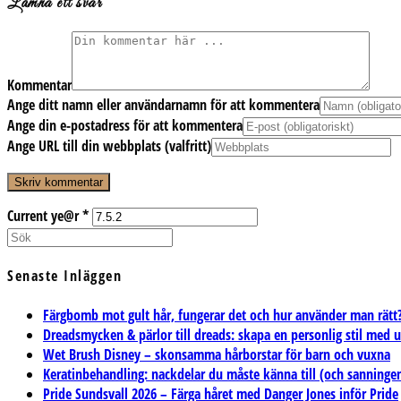
Lämna ett svar
Kommentar
Ange ditt namn eller användarnamn för att kommentera
Ange din e-postadress för att kommentera
Ange URL till din webbplats (valfritt)
Current ye@r
*
Senaste Inläggen
Färgbomb mot gult hår, fungerar det och hur använder man rätt
Dreadsmycken & pärlor till dreads: skapa en personlig stil med 
Wet Brush Disney – skonsamma hårborstar för barn och vuxna
Keratinbehandling: nackdelar du måste känna till (och sanning
Pride Sundsvall 2026 – Färga håret med Danger Jones inför Pride