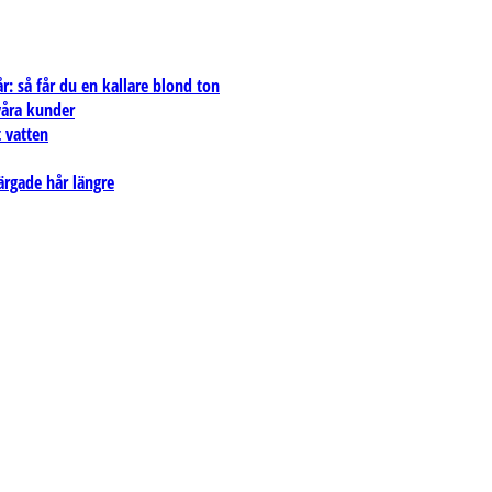
: så får du en kallare blond ton
 våra kunder
 vatten
ärgade hår längre