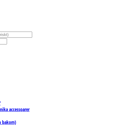
?
unika accessoarer
en bakom)