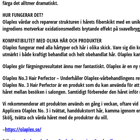
färga det alltmer dramatiskt.
HUR FUNGERAR DET?
Olaplex vårdar och reparerar strukturen i hårets fiberskikt med en uni
ingrediens motverkar oxidationsmedlets brytande effekt på svavelbrygg
KOMPATIBILITET MED OLIKA HÅR OCH PRODUKTER
Olaplex fungerar med alla hårtyper och hår i olika skick. Vare sig din 
utmärkt i både kraftigt behandlat och helt obehandlat hår. Olaplex ka
Olaplex gör färgningsresultatet ännu mer fantastiskt. Olaplex är en ny 
Olaplex No.3 Hair Perfector – Underhåller Olaplex-vårbehandlingens r
Olaplex No. 3 Hair Perfector är en produkt som du kan använda för att 
håret mellan besöken i salongen. Samtidigt förbereder den håret infö
Vi rekommenderar att produkten används en gång i veckan, oftare vid
Applicera Olaplex No. 3 i tvättat, handdukstorrt hår, kamma igenom en 
Skölj, tvätta och vårda håret med de produkter du vill.
–
https://olaplex.se/