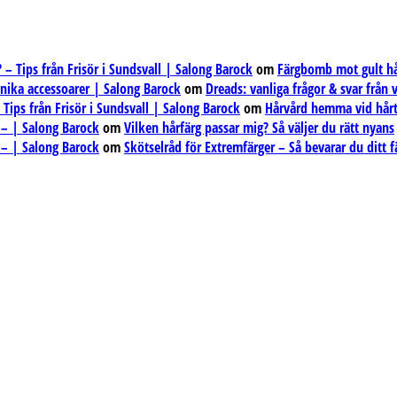
– Tips från Frisör i Sundsvall | Salong Barock
om
Färgbomb mot gult hår
unika accessoarer | Salong Barock
om
Dreads: vanliga frågor & svar från
ips från Frisör i Sundsvall | Salong Barock
om
Hårvård hemma vid hårt
 – | Salong Barock
om
Vilken hårfärg passar mig? Så väljer du rätt nyans
 – | Salong Barock
om
Skötselråd för Extremfärger – Så bevarar du ditt f