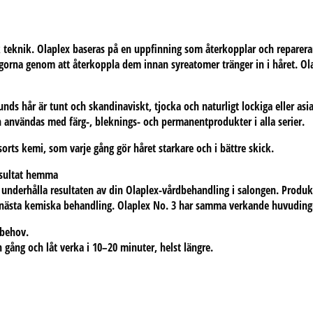
k teknik. Olaplex baseras på en uppfinning som åte
rkopplar och reparera
orna genom att återkoppla dem innan syreatomer tränger in i håret. Ola
kunds hår är tunt och skandinaviskt, tjocka och naturligt lockiga eller as
n användas med färg-, bleknings- och permanentprodukter i alla serier.
sorts kemi, som varje gång gör håret starkare och i bättre skick.
esultat hemma
underhålla resultaten av din Olaplex-vårdbehandling i salongen. Produkt
r nästa kemiska behandling. Olaplex No. 3 har samma verkande huvuding
 behov.
gång och låt verka i 10–20 minuter, helst längre.