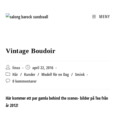
Hoppa
till
innehållet
MENY
Vintage Boudoir
Inläggsförfattare:
Inlägget
linus
april 22, 2016
publicerat:
Inläggskategori:
Hår
/
Kunder
/
Modell för en Dag
/
Smink
Kommentarer
0 kommentarer
på
inlägget:
Här kommer ett par gamla behind the scenes- bilder på Tea från
år 2012!