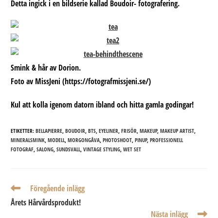
Detta ingick i en bildserie kallad Boudoir- fotografering.
Smink & hår av Dorion.
Foto av MissJeni (https://fotografmissjeni.se/)
Kul att kolla igenom datorn ibland och hitta gamla godingar!
ETIKETTER:
BELLAPIERRE
,
BOUDOIR
,
BTS
,
EYELINER
,
FRISÖR
,
MAKEUP
,
MAKEUP ARTIST
,
MINERALSMINK
,
MODELL
,
MORGONGÅVA
,
PHOTOSHOOT
,
PINUP
,
PROFESSIONELL
FOTOGRAF
,
SALONG
,
SUNDSVALL
,
VINTAGE STYLING
,
WET SET
Läs
Föregående inlägg
fler
Årets Hårvårdsprodukt!
artiklar
Nästa inlägg