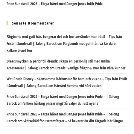
Pride Sundsvall 2026 – Färga håret med Danger Jones inför Pride
Senaste Kommentarer
Färgbomb mot gult hår, fungerar det och hur använder man rätt? – Tips från
Frisör i Sundsvall | Salong Barock
om
Färgbomb mot gult hår: så får du en
kallare blond ton
Dreadsmycken & pärlor till dreads: skapa en personlig stil med unika
accessoarer | Salong Barock
om
Dreads: vanliga frågor & svar från våra kunder
Wet Brush Disney – skonsamma hårborstar för barn och vuxna – Tips från Frisör
i Sundsvall | Salong Barock
om
Hårvård hemma vid hårt vatten
Pride Sundsvall 2026 – Färga håret med Danger Jones inför Pride – | Salong
Barock
om
Vilken hårfärg passar mig? Så väljer du rätt nyans
Pride Sundsvall 2026 – Färga håret med Danger Jones inför Pride – | Salong
Barock
om
Skötselråd för Extremfärger – Så bevarar du ditt färgade hår längre