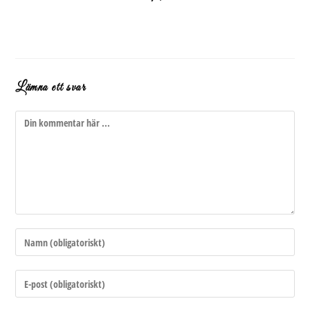
Lämna ett svar
Kommentar
Ange
ditt
namn
Ange
eller
din
användarnamn