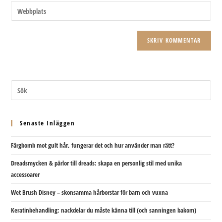
e-
Ange
för
postadress
URL
att
för
till
kommentera
att
din
kommentera
webbplats
(valfritt)
Senaste Inläggen
Färgbomb mot gult hår, fungerar det och hur använder man rätt?
Dreadsmycken & pärlor till dreads: skapa en personlig stil med unika
accessoarer
Wet Brush Disney – skonsamma hårborstar för barn och vuxna
Keratinbehandling: nackdelar du måste känna till (och sanningen bakom)