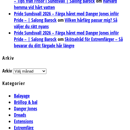
– Tips från Frisör i Sundsvall | Salong Barock
om
Hårvård
hemma vid hårt vatten
Pride Sundsvall 2026 – Färga håret med Danger Jones inför
Pride – | Salong Barock
om
Vilken hårfärg passar mig? Så
väljer du rätt nyans
Pride Sundsvall 2026 – Färga håret med Danger Jones inför
Pride – | Salong Barock
om
Skötselråd för Extremfärger – Så
bevarar du ditt färgade hår längre
Arkiv
Arkiv
Kategorier
Balayage
Bröllop & bal
Danger Jones
Dreads
Extensions
Extremfärg