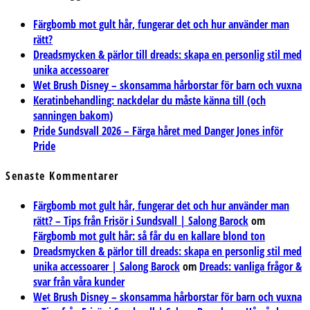
Färgbomb mot gult hår, fungerar det och hur använder man
rätt?
Dreadsmycken & pärlor till dreads: skapa en personlig stil med
unika accessoarer
Wet Brush Disney – skonsamma hårborstar för barn och vuxna
Keratinbehandling: nackdelar du måste känna till (och
sanningen bakom)
Pride Sundsvall 2026 – Färga håret med Danger Jones inför
Pride
Senaste Kommentarer
Färgbomb mot gult hår, fungerar det och hur använder man
rätt? – Tips från Frisör i Sundsvall | Salong Barock
om
Färgbomb mot gult hår: så får du en kallare blond ton
Dreadsmycken & pärlor till dreads: skapa en personlig stil med
unika accessoarer | Salong Barock
om
Dreads: vanliga frågor &
svar från våra kunder
Wet Brush Disney – skonsamma hårborstar för barn och vuxna