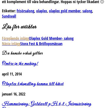
ett komplement till våra behandlingar. Hoppas ni tycker likadant 🙂
Etiketter:
frisörsalong
,
olaplex
,
olaplex gold member
,
salong
,
Sundsvall
Läs fler artiklar
Föregående inlägg
Olaplex Gold Member- salong
Nästa inlägg
Stora Fest & Bröllopsmässan
Du kanske också gillar
Ombre in the making!
april 11, 2014
Olaplex behandling hemma till håret
januari 16, 2022
Hemmatoning: Goldwell pH 6,8 Intensivtoning