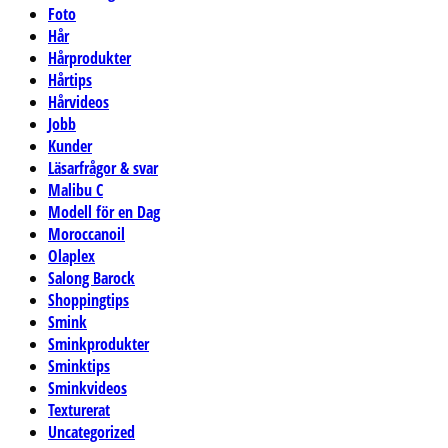
Foto
Hår
Hårprodukter
Hårtips
Hårvideos
Jobb
Kunder
Läsarfrågor & svar
Malibu C
Modell för en Dag
Moroccanoil
Olaplex
Salong Barock
Shoppingtips
Smink
Sminkprodukter
Sminktips
Sminkvideos
Texturerat
Uncategorized