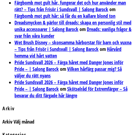
Färgbomb mot gult hår, fungerar det och hur använder man
rätt? – Tips från Frisör i Sundsvall | Salong Barock
om
Färgbomb mot gult hår: så får du en kallare blond ton
Dreadsmycken & pärlor till dreads: skapa en personlig stil med
unika accessoarer | Salong Barock
om
Dreads: vanliga frågor &
svar från våra kunder
Wet Brush Disney – skonsamma hårborstar för barn och vuxna
– Tips från Frisör i Sundsvall | Salong Barock
om
Hårvård
hemma vid hårt vatten
Pride Sundsvall 2026 – Färga håret med Danger Jones inför
Pride – | Salong Barock
om
Vilken hårfärg passar mig? Så
väljer du rätt nyans
Pride Sundsvall 2026 – Färga håret med Danger Jones inför
Pride – | Salong Barock
om
Skötselråd för Extremfärger – Så
bevarar du ditt färgade hår längre
Arkiv
Arkiv
Välj månad
Kategorier