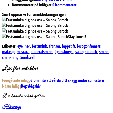
Kommentarer på inlägget:
0 kommentarer
Snart öppnar vi för sminkbokningar igen
Stay tuned!
Etiketter:
eyeliner
,
festsmink
,
fransar
,
läppstift
,
lösögonfransar
,
makeup
,
mascara
,
mineralsmink
,
ögonskugga
,
salong barock
,
smink
,
sminkning
,
Sundsvall
Läs fler artiklar
Föregående inlägg
Glöm inte att vårda ditt skägg under semestern
Nästa inlägg
Regnbågshår
Du kanske också gillar
Hårmagi