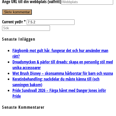
Ange URL till din webbplats (valfritt)
Current ye@r
*
Senaste Inläggen
Färgbomb mot gult hår, fungerar det och hur använder man
rätt?
Dreadsmycken & pärlor till dreads: skapa en personlig stil med
unika accessoarer
Wet Brush Disney – skonsamma hårborstar för barn och vuxna
Keratinbehandling: nackdelar du måste känna till (och
sanningen bakom)
Pride Sundsvall 2026 – Färga håret med Danger Jones inför
Pride
Senaste Kommentarer