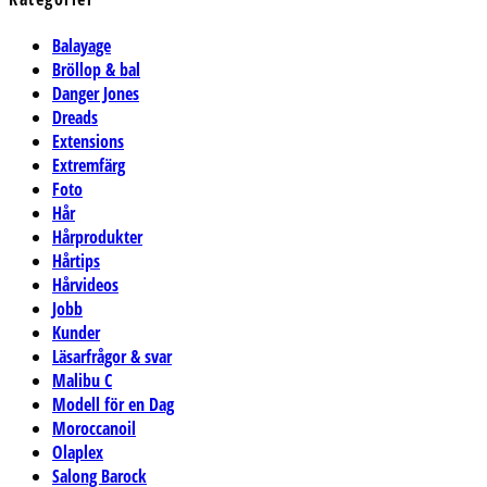
Balayage
Bröllop & bal
Danger Jones
Dreads
Extensions
Extremfärg
Foto
Hår
Hårprodukter
Hårtips
Hårvideos
Jobb
Kunder
Läsarfrågor & svar
Malibu C
Modell för en Dag
Moroccanoil
Olaplex
Salong Barock