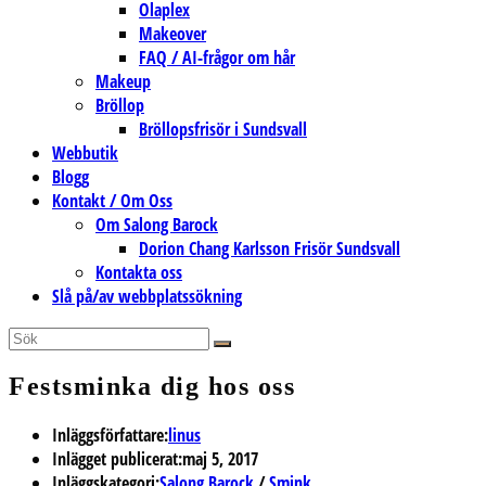
Olaplex
Makeover
FAQ / AI-frågor om hår
Makeup
Bröllop
Bröllopsfrisör i Sundsvall
Webbutik
Blogg
Kontakt / Om Oss
Om Salong Barock
Dorion Chang Karlsson Frisör Sundsvall
Kontakta oss
Slå på/av webbplatssökning
Festsminka dig hos oss
Inläggsförfattare:
linus
Inlägget publicerat:
maj 5, 2017
Inläggskategori:
Salong Barock
/
Smink