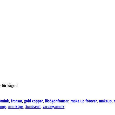
r förfrågan!
tsmink
,
fransar
,
gold copper
,
lösögonfransar
,
make up forever
,
makeup
,
ning
,
sminktips
,
Sundsvall
,
vardagssmink