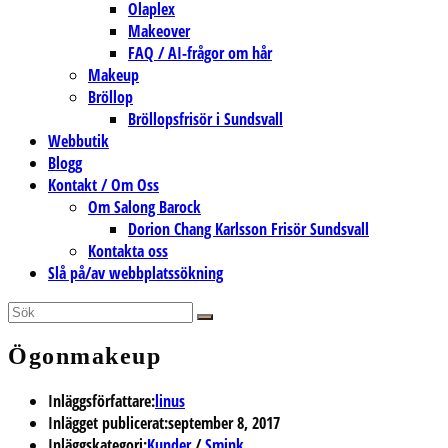
Olaplex
Makeover
FAQ / AI-frågor om hår
Makeup
Bröllop
Bröllopsfrisör i Sundsvall
Webbutik
Blogg
Kontakt / Om Oss
Om Salong Barock
Dorion Chang Karlsson Frisör Sundsvall
Kontakta oss
Slå på/av webbplatssökning
Ögonmakeup
Inläggsförfattare:
linus
Inlägget publicerat:
september 8, 2017
Inläggskategori:
Kunder
/
Smink