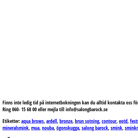
Finns inte ledig tid på internetbokningen kan du alltid kontakta oss fö
Ring 060- 15 68 00 eller mejla till info@salongbarock.se
Etiketter:
aqua brows
,
ardell
,
bronze
,
brun sotning
,
contour
,
eotd
,
fes
mineralsmink
,
mua
,
nouba
,
ögonskugga
,
salong barock
,
smink
,
smink