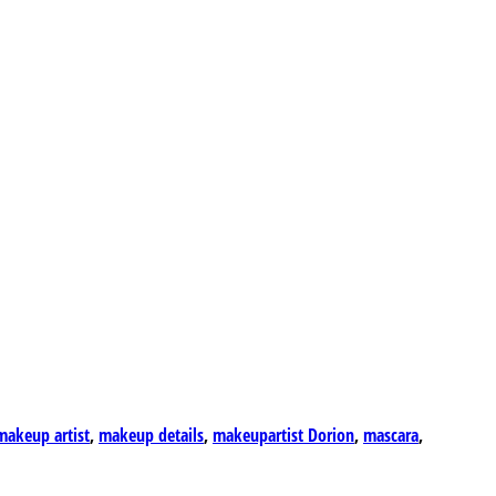
makeup artist
,
makeup details
,
makeupartist Dorion
,
mascara
,