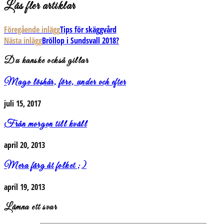
Läs fler artiklar
Föregående inlägg
Tips för skäggvård
Nästa inlägg
Bröllop i Sundsvall 2018?
Du kanske också gillar
Mago löshår, före, under och efter
juli 15, 2017
Från morgon till kväll
april 20, 2013
Mera färg åt folket ;)
april 19, 2013
Lämna ett svar