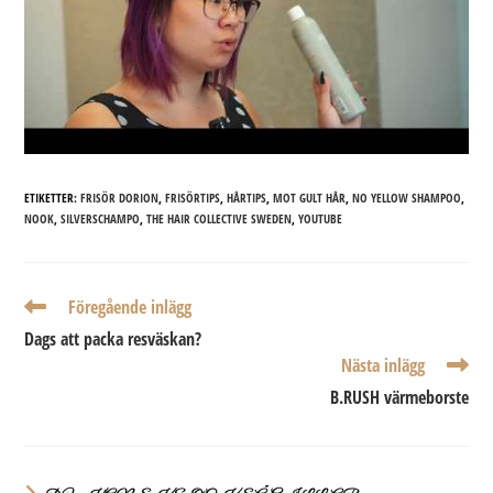
ETIKETTER:
FRISÖR DORION
,
FRISÖRTIPS
,
HÅRTIPS
,
MOT GULT HÅR
,
NO YELLOW SHAMPOO
,
NOOK
,
SILVERSCHAMPO
,
THE HAIR COLLECTIVE SWEDEN
,
YOUTUBE
Läs
Föregående inlägg
fler
Dags att packa resväskan?
artiklar
Nästa inlägg
B.RUSH värmeborste