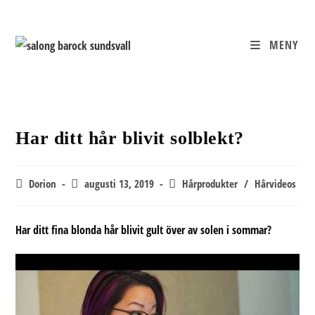
Hoppa
till
innehållet
MENY
Har ditt hår blivit solblekt?
Inläggsförfattare:
Inlägget
Inläggskategori:
Dorion
augusti 13, 2019
Hårprodukter
/
Hårvideos
publicerat:
Har ditt fina blonda hår blivit gult över av solen i sommar?