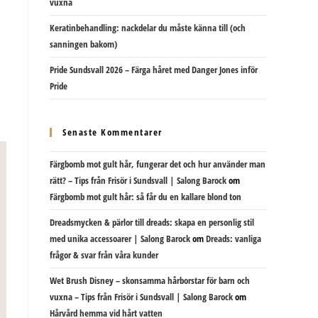
vuxna
Keratinbehandling: nackdelar du måste känna till (och
sanningen bakom)
Pride Sundsvall 2026 – Färga håret med Danger Jones inför
Pride
Senaste Kommentarer
Färgbomb mot gult hår, fungerar det och hur använder man
rätt? – Tips från Frisör i Sundsvall | Salong Barock
om
Färgbomb mot gult hår: så får du en kallare blond ton
Dreadsmycken & pärlor till dreads: skapa en personlig stil
med unika accessoarer | Salong Barock
om
Dreads: vanliga
frågor & svar från våra kunder
Wet Brush Disney – skonsamma hårborstar för barn och
vuxna – Tips från Frisör i Sundsvall | Salong Barock
om
Hårvård hemma vid hårt vatten