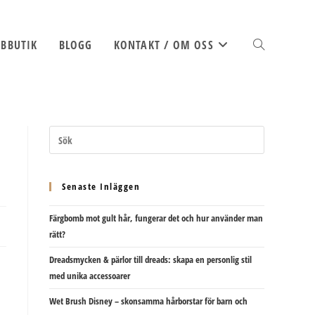
BBUTIK
BLOGG
KONTAKT / OM OSS
SLÅ
PÅ/AV
Senaste Inläggen
Färgbomb mot gult hår, fungerar det och hur använder man
WEBBPLATSSÖK
rätt?
Dreadsmycken & pärlor till dreads: skapa en personlig stil
med unika accessoarer
Wet Brush Disney – skonsamma hårborstar för barn och