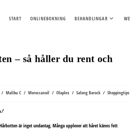
START
ONLINEBOKNING
BEHANDLINGAR
WE
n – så håller du rent och
/
Malibu C
/
Moroccanoil
/
Olaplex
/
Salong Barock
/
Shoppingtips
r!
Hårbotten är inget undantag. Många upplever att håret känns fett