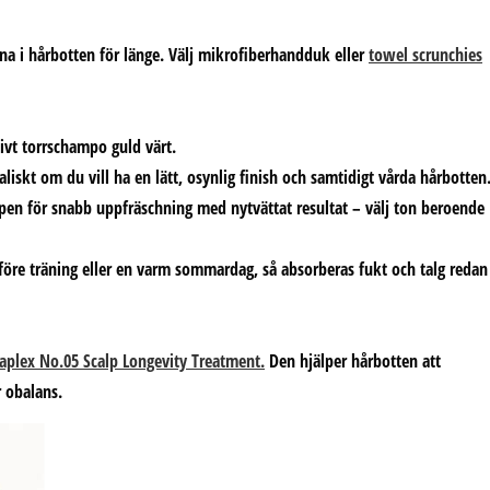
nna i hårbotten för länge. Välj mikrofiberhandduk eller
towel scrunchies
tivt torrschampo guld värt.
aliskt om du vill ha en lätt, osynlig finish och samtidigt vårda hårbotten
pen för snabb uppfräschning med nytvättat resultat – välj ton beroende
öre träning eller en varm sommardag, så absorberas fukt och talg redan
aplex No.05 Scalp Longevity Treatment.
Den hjälper hårbotten att
r obalans.