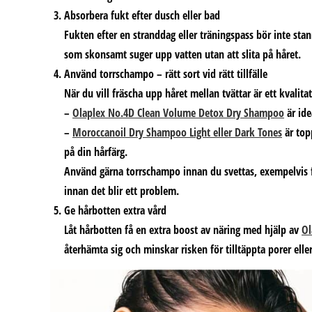
Absorbera fukt efter dusch eller bad
Fukten efter en stranddag eller träningspass bör inte sta
som skonsamt suger upp vatten utan att slita på håret.
Använd torrschampo – rätt sort vid rätt tillfälle
När du vill fräscha upp håret mellan tvättar är ett kvalita
–
Olaplex No.4D Clean Volume Detox Dry Shampoo
är ide
–
Moroccanoil Dry Shampoo Light eller Dark Tones
är top
på din hårfärg.
Använd gärna torrschampo innan du svettas, exempelvis f
innan det blir ett problem.
Ge hårbotten extra vård
Låt hårbotten få en extra boost av näring med hjälp av
Ol
återhämta sig och minskar risken för tilltäppta porer elle