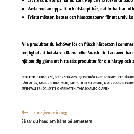
Låt håret lufttorka när du kan. Hög värme torkar ut både
Växla mellan uppsatt och utsläppt hår, det förbättrar luft
Tvätta mössor, kepsar och håraccessoarer för att undvika 
Alla produkter du behöver för en fräsch hårbotten i sommar
möjlighet att betala via Klarna eller Swish. Du kan även han
hjälper dig gärna att hitta rätt produkter för din hårtyp oc
ETIKETTER:
BAROCKS.SE
,
DETOX SCHAMPO
,
DJUPRENGÖRANDE SCHAMPO
,
FET HÅRBO
HÅRBOTTEN
,
MALIBU C TREATMENT
,
MIKROFIBER SCRUNCHIE
,
MOROCCANOIL TORR
SUNDSVALL FRISÖR
,
SVETTIG HÅRBOTTEN
,
TORRSCHAMPO OLAPLEX
Läs
Föregående inlägg
fler
Så tar du hand om håret på semestern
artiklar