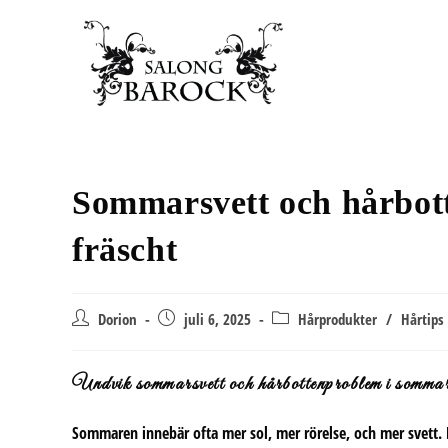
Hoppa
till
innehållet
Sommarsvett och hårbotte
fräscht
Inläggsförfattare:
Inlägget
Inläggskategori:
Dorion
juli 6, 2025
Hårprodukter
/
Hårtips
publicerat:
Undvik sommarsvett och hårbottenproblem i somma
Sommaren innebär ofta mer sol, mer rörelse, och mer svett. 