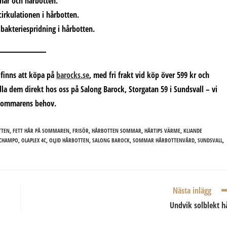
 hår och hårbotten.
cirkulationen i hårbotten.
bakteriespridning i hårbotten.
 finns att köpa på
barocks.se
, med fri frakt vid köp över 599 kr och
dla dem direkt hos oss på
Salong Barock, Storgatan 59 i Sundsvall
– vi
h sommarens behov.
TTEN
,
FETT HÅR PÅ SOMMAREN
,
FRISÖR
,
HÅRBOTTEN SOMMAR
,
HÅRTIPS VÄRME
,
KLIANDE
SCHAMPO
,
OLAPLEX 4C
,
OLJID HÅRBOTTEN
,
SALONG BAROCK
,
SOMMAR HÅRBOTTENVÅRD
,
SUNDSVALL
,
Nästa inlägg
Undvik solblekt h