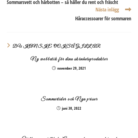
Sommarsvett och hårbotten – så håller du rent och fräscht
artiklar
Nästa inlägg
Håraccessoarer för sommaren
DU KANSKE OCKSÅ GILLAR
Ny webbutik för dina skönhetsprodukter
november 29, 2021
Sommartider och Nya priser
juni 30, 2022