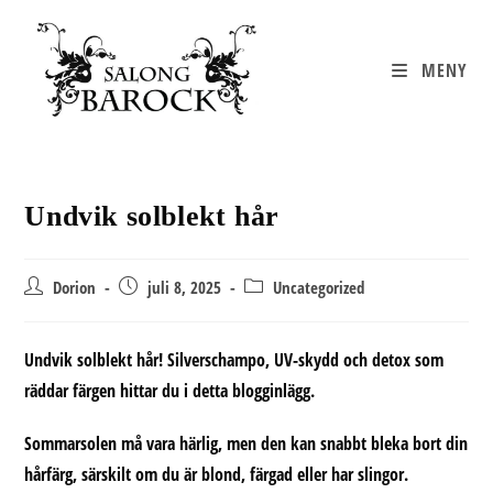
Hoppa
till
innehållet
MENY
Undvik solblekt hår
Inläggsförfattare:
Inlägget
Inläggskategori:
Dorion
juli 8, 2025
Uncategorized
publicerat:
Undvik solblekt hår! Silverschampo, UV-skydd och detox som
räddar färgen hittar du i detta blogginlägg.
Sommarsolen må vara härlig, men den kan snabbt bleka bort din
hårfärg, särskilt om du är blond, färgad eller har slingor.