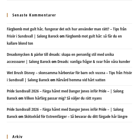
Senaste Kommentarer
Färgbomb mot gult hår, fungerar det och hur använder man rätt? – Tips från
Frisör i Sundsvall | Salong Barock
om
Färgbomb mot gult hår: så får du en
kallare blond ton
Dreadsmycken & pärlor till dreads: skapa en personlig stil med unika
accessoarer | Salong Barock
om
Dreads: vanliga frågor & svar från våra kunder
Wet Brush Disney – skonsamma hårborstar för barn och vuxna – Tips från Frisör
i Sundsvall | Salong Barock
om
Hårvård hemma vid hårt vatten
Pride Sundsvall 2026 – Färga håret med Danger Jones inför Pride – | Salong
Barock
om
Vilken hårfärg passar mig? Så väljer du rätt nyans
Pride Sundsvall 2026 – Färga håret med Danger Jones inför Pride – | Salong
Barock
om
Skötselråd för Extremfärger – Så bevarar du ditt färgade hår längre
Arkiv