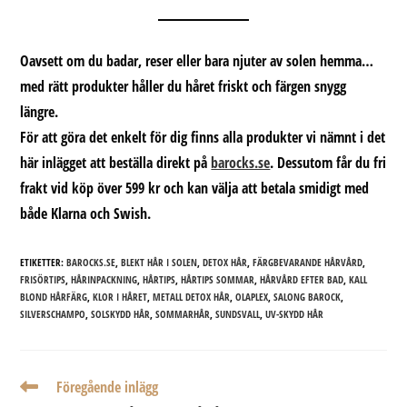
Oavsett om du badar, reser eller bara njuter av solen hemma…
med rätt produkter håller du håret friskt och färgen snygg
längre.
För att göra det enkelt för dig finns alla produkter vi nämnt i det
här inlägget att
beställa direkt på
barocks.se
.
Dessutom får du fri
frakt vid köp över 599 kr och kan välja att betala smidigt med
både Klarna och Swish.
ETIKETTER:
BAROCKS.SE
,
BLEKT HÅR I SOLEN
,
DETOX HÅR
,
FÄRGBEVARANDE HÅRVÅRD
,
FRISÖRTIPS
,
HÅRINPACKNING
,
HÅRTIPS
,
HÅRTIPS SOMMAR
,
HÅRVÅRD EFTER BAD
,
KALL
BLOND HÅRFÄRG
,
KLOR I HÅRET
,
METALL DETOX HÅR
,
OLAPLEX
,
SALONG BAROCK
,
SILVERSCHAMPO
,
SOLSKYDD HÅR
,
SOMMARHÅR
,
SUNDSVALL
,
UV-SKYDD HÅR
Läs
Föregående inlägg
fler