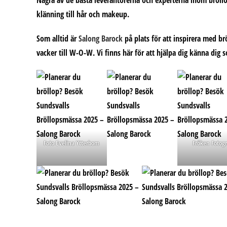
Några av de bästa leverantörerna och experterna inom bröllo
klänning till hår och makeup.
Som alltid är
Salong Barock
på plats för att inspirera med b
vacker till W-O-W. Vi finns här för att hjälpa dig känna dig 
Foto Evelina Ytterbom
Fröken Fotogr