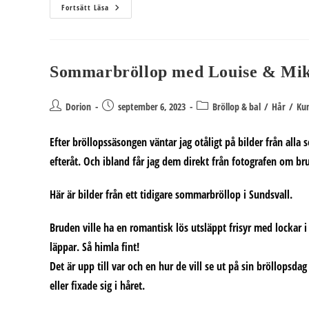
Fest
Fortsätt Läsa
–
Eller
Brudmakeup?
Sommarbröllop med Louise & Mik
Inläggsförfattare:
Inlägget
Inläggskategori:
Dorion
september 6, 2023
Bröllop & bal
/
Hår
/
Ku
publicerat:
Efter bröllopssäsongen väntar jag otåligt på bilder från alla
efteråt. Och ibland får jag dem direkt från fotografen om br
Här är bilder från ett tidigare sommarbröllop i Sundsvall.
Bruden ville ha en romantisk lös utsläppt frisyr med lockar
läppar. Så himla fint!
Det är upp till var och en hur de vill se ut på sin bröllopsd
eller fixade sig i håret.