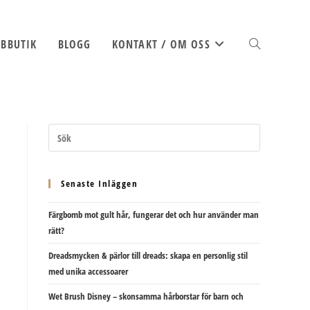
BBUTIK
BLOGG
KONTAKT / OM OSS
SLÅ
PÅ/AV
Senaste Inläggen
Färgbomb mot gult hår, fungerar det och hur använder man
WEBBPLATSSÖK
rätt?
Dreadsmycken & pärlor till dreads: skapa en personlig stil
med unika accessoarer
Wet Brush Disney – skonsamma hårborstar för barn och