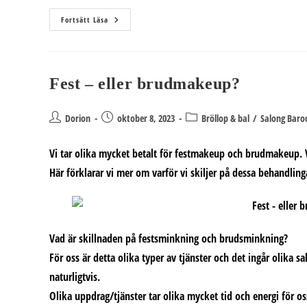
Planerar
Fortsätt Läsa
Du
Bröllop?
Besök
Sundsvalls
Bröllopsmässa
2025
Fest – eller brudmakeup?
Inläggsförfattare:
Inlägget
Inläggskategori:
Dorion
oktober 8, 2023
Bröllop & bal
/
Salong Baro
publicerat:
Vi tar olika mycket betalt för festmakeup och brudmakeup. V
Här förklarar vi mer om varför vi skiljer på dessa behandling
Vad är skillnaden på festsminkning och brudsminkning?
För oss är detta olika typer av tjänster och det ingår olika sa
naturligtvis.
Olika uppdrag/tjänster tar olika mycket tid och energi för os