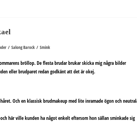
ael
nder
/
Salong Barock
/
Smink
 sommarens bröllop. De flesta brudar brukar skicka mig några bilder
uden eller brudparet redan godkänt att det är okej.
 i håret. Och en klassisk brudmakeup med lite inramade ögon och neutral
ag och här ville kunden ha något enkelt eftersom hon sällan sminkade sig