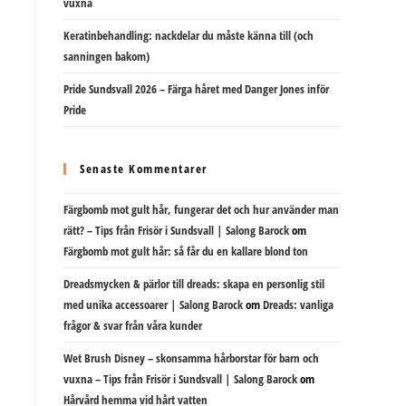
vuxna
Keratinbehandling: nackdelar du måste känna till (och
sanningen bakom)
Pride Sundsvall 2026 – Färga håret med Danger Jones inför
Pride
Senaste Kommentarer
Färgbomb mot gult hår, fungerar det och hur använder man
rätt? – Tips från Frisör i Sundsvall | Salong Barock
om
Färgbomb mot gult hår: så får du en kallare blond ton
Dreadsmycken & pärlor till dreads: skapa en personlig stil
med unika accessoarer | Salong Barock
om
Dreads: vanliga
frågor & svar från våra kunder
Wet Brush Disney – skonsamma hårborstar för barn och
vuxna – Tips från Frisör i Sundsvall | Salong Barock
om
Hårvård hemma vid hårt vatten