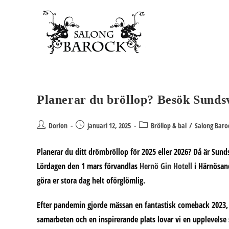
Hoppa
till
innehållet
Planerar du bröllop? Besök Sunds
Inläggsförfattare:
Inlägget
Inläggskategori:
Dorion
januari 12, 2025
Bröllop & bal
/
Salong Baro
publicerat:
Planerar du ditt drömbröllop för 2025 eller 2026?
Då är Sunds
Lördagen den 1 mars förvandlas
Hernö Gin Hotell
i Härnösand
göra er stora dag helt oförglömlig.
Efter pandemin gjorde mässan en fantastisk comeback 2023, 
samarbeten och en inspirerande plats lovar vi en upplevelse 