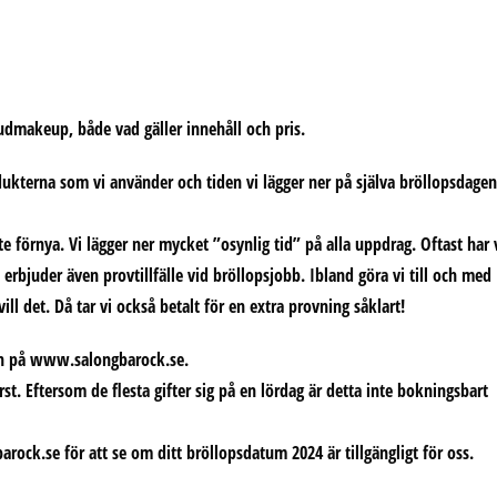
rudmakeup, både vad gäller innehåll och pris.
dukterna som vi använder och tiden vi lägger ner på själva bröllopsdagen
förnya. Vi lägger ner mycket ”osynlig tid” på alla uppdrag. Oftast har 
rbjuder även provtillfälle vid bröllopsjobb. Ibland göra vi till och med
l det. Då tar vi också betalt för en extra provning såklart!
n på www.salongbarock.se.
. Eftersom de flesta gifter sig på en lördag är detta inte bokningsbart
rock.se för att se om ditt bröllopsdatum 2024 är tillgängligt för oss.