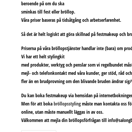
beroende på om du ska
sminkas till fest eller bröllop.
Våra priser baseras på tidsåtgång och arbetserfarenhet.
Så det är helt logiskt att göra skillnad på festmakeup och b
Priserna på våra bröllopstjänster handlar inte (bara) om pro
Vi har ett helt stylingkit
med produkter, verktyg och penslar som vi regelbundet måste 
mejl- och telefonkontakt med våra kunder, ger stöd, råd och e
fler än en brudprovning om den blivande bruden ändrar sig/vil
Du kan boka festmakeup via hemsidan på internetbokninge
Men för att boka
bröllopsstyling
måste man kontakta oss först
online, utan måste manuellt läggas in av oss.
Välkommen att mejla din bröllopsförfrågan till info@salongba