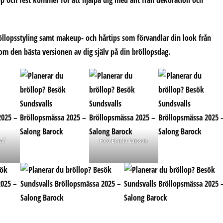
p och fest kommer för att hjälpa dig med allt från dekoration och
röllopsstyling samt makeup- och hårtips som förvandlar din look från
som den bästa versionen av dig själv på din bröllopsdag.
af
Foto Emma Larsson