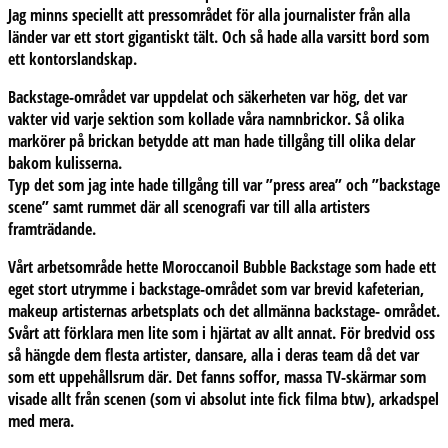
Jag minns speciellt att pressområdet för alla journalister från alla
länder var ett stort gigantiskt tält. Och så hade alla varsitt bord som
ett kontorslandskap.
Backstage-området var uppdelat och säkerheten var hög, det var
vakter vid varje sektion som kollade våra namnbrickor. Så olika
markörer på brickan betydde att man hade tillgång till olika delar
bakom kulisserna.
Typ det som jag inte hade tillgång till var ”press area” och ”backstage
scene” samt rummet där all scenografi var till alla artisters
framträdande.
Vårt arbetsområde hette Moroccanoil Bubble Backstage som hade ett
eget stort utrymme i backstage-området som var brevid kafeterian,
makeup artisternas arbetsplats och det allmänna backstage- området.
Svårt att förklara men lite som i hjärtat av allt annat. För bredvid oss
så hängde dem flesta artister, dansare, alla i deras team då det var
som ett uppehållsrum där. Det fanns soffor, massa TV-skärmar som
visade allt från scenen (som vi absolut inte fick filma btw), arkadspel
med mera.