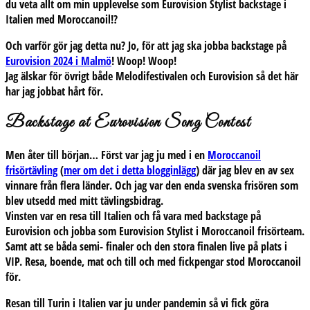
du veta allt om min upplevelse som Eurovision Stylist backstage i
Italien med Moroccanoil!?
Och varför gör jag detta nu? Jo, för att jag ska jobba backstage på
Eurovision 2024 i Malmö
! Woop! Woop!
Jag älskar för övrigt både Melodifestivalen och Eurovision så det här
har jag jobbat hårt för.
Backstage at Eurovision Song Contest
Men åter till början… Först var jag ju med i en
Moroccanoil
frisörtävling
(
mer om det i detta blogginlägg
) där jag blev en av sex
vinnare från flera länder. Och jag var den enda svenska frisören som
blev utsedd med mitt tävlingsbidrag.
Vinsten var en resa till Italien och få vara med backstage på
Eurovision och jobba som Eurovision Stylist i Moroccanoil frisörteam.
Samt att se båda semi- finaler och den stora finalen live på plats i
VIP. Resa, boende, mat och till och med fickpengar stod Moroccanoil
för.
Resan till Turin i Italien var ju under pandemin så vi fick göra