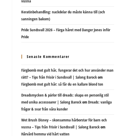
vuxna
Keratinbehandling: nackdelar du måste känna till (och
sanningen bakom)
Pride Sundsvall 2026 – Färga håret med Danger Jones inför
Pride
Senaste Kommentarer
Färgbomb mot gult hår, fungerar det och hur använder man
rätt? – Tips från Frisör i Sundsvall | Salong Barock
om
Färgbomb mot gult hår: så får du en kallare blond ton
Dreadsmycken & pärlor till dreads: skapa en personlig stil
med unika accessoarer | Salong Barock
om
Dreads: vanliga
frågor & svar från våra kunder
Wet Brush Disney – skonsamma hårborstar för barn och
vuxna – Tips från Frisör i Sundsvall | Salong Barock
om
Hårvård hemma vid hårt vatten