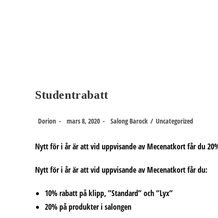
Hoppa
till
innehållet
Studentrabatt
Inläggsförfattare:
Inlägget
Inläggskategori:
Dorion
mars 8, 2020
Salong Barock
/
Uncategorized
publicerat:
Nytt för i år är att vid uppvisande av Mecenatkort får du 20
Nytt för i år är att vid uppvisande av Mecenatkort får du:
10% rabatt på klipp, ”Standard” och ”Lyx”
20% på produkter i salongen