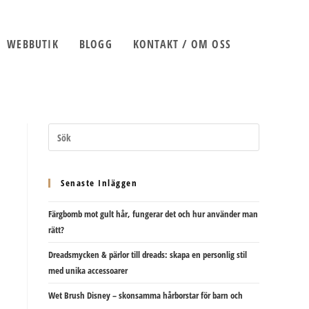
WEBBUTIK
BLOGG
KONTAKT / OM OSS
SLÅ
PÅ/AV
Senaste Inläggen
Färgbomb mot gult hår, fungerar det och hur använder man
WEBBPLATSS
rätt?
Dreadsmycken & pärlor till dreads: skapa en personlig stil
med unika accessoarer
Wet Brush Disney – skonsamma hårborstar för barn och