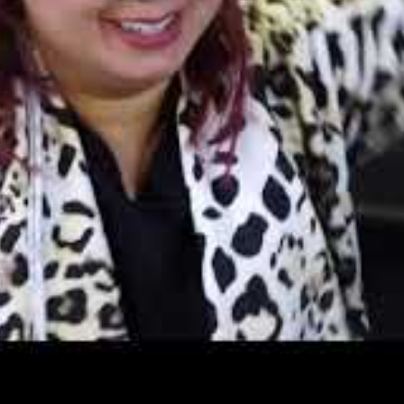
lt ny kollektion av
dreads ponytails
, och det gör vi live på
Tatueringsmä
, som är flexibelt, kreativt och tillgängligt för fler.