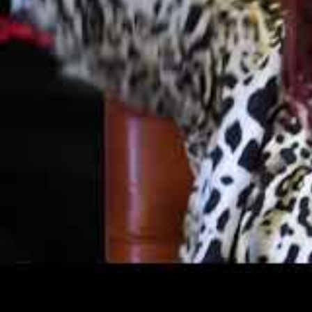
Inläggskategori:
Dreads
/
Hår
/
Salong Barock
Nya
dreads ponytail
är äntligen här. Vi på
Salong Barock
lanserar en he
Det här är inte bara ett produktsläpp. Det är ett nytt sätt att bära dreads
Dreads ponytail exempel: