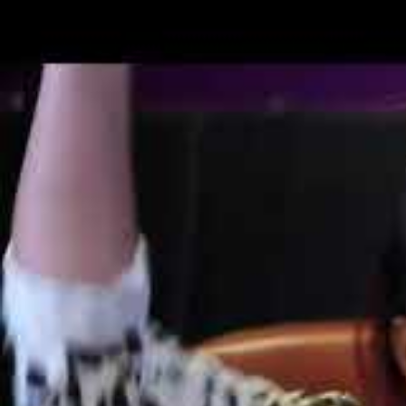
Olaplex
Makeover
FAQ / AI-frågor om hår
Makeup
Bröllop
Bröllopsfrisör i Sundsvall
Webbutik
Blogg
Kontakt / Om Oss
Om Salong Barock
Dorion Chang Karlsson Frisör Sundsvall
Kontakta oss
Slå på/av webbplatssökning
Dreads ponytail Sundsvall – nytt slä
Inläggsförfattare:
Dorion
Inlägget publicerat:
maj 3, 2026