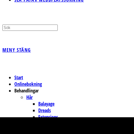
MENY
STÄNG
Start
Onlinebokning
Behandlingar
Hår
Balayage
Dreads
Extensions
Extremfärg
Hårdetox