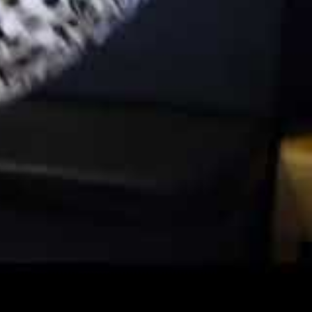
ssan
i Sundsvall den 29–30 maj.