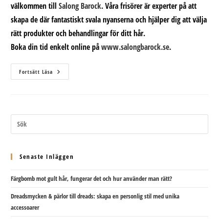
välkommen till
Salong Barock
. Våra frisörer är experter på att
skapa de där fantastiskt svala nyanserna och hjälper dig att välja
rätt produkter och behandlingar för ditt hår.
Boka din tid enkelt online på
www.salongbarock.se
.
Hur
Fortsätt Läsa
Får
Man
Bort
Gult
Hår
Efter
Blekning?
Senaste Inläggen
Färgbomb mot gult hår, fungerar det och hur använder man rätt?
Dreadsmycken & pärlor till dreads: skapa en personlig stil med unika
accessoarer