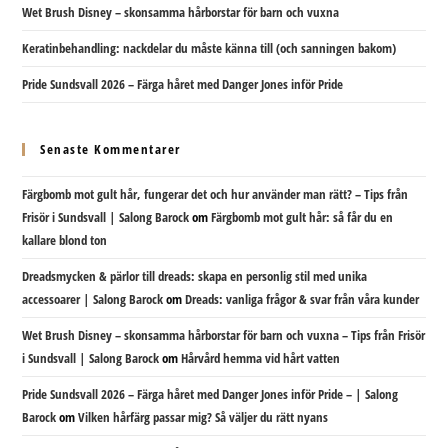
Wet Brush Disney – skonsamma hårborstar för barn och vuxna
Keratinbehandling: nackdelar du måste känna till (och sanningen bakom)
Pride Sundsvall 2026 – Färga håret med Danger Jones inför Pride
Senaste Kommentarer
Färgbomb mot gult hår, fungerar det och hur använder man rätt? – Tips från
Frisör i Sundsvall | Salong Barock
om
Färgbomb mot gult hår: så får du en
kallare blond ton
Dreadsmycken & pärlor till dreads: skapa en personlig stil med unika
accessoarer | Salong Barock
om
Dreads: vanliga frågor & svar från våra kunder
Wet Brush Disney – skonsamma hårborstar för barn och vuxna – Tips från Frisör
i Sundsvall | Salong Barock
om
Hårvård hemma vid hårt vatten
Pride Sundsvall 2026 – Färga håret med Danger Jones inför Pride – | Salong
Barock
om
Vilken hårfärg passar mig? Så väljer du rätt nyans