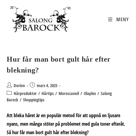
Hoppa
till
innehållet
MENY
Hur får man bort gult hår efter
blekning?
Inläggsförfattare:
Inlägget
Dorion
mars 4, 2025
publicerat:
Inläggskategori:
Hårprodukter
/
Hårtips
/
Moroccanoil
/
Olaplex
/
Salong
Barock
/
Shoppingtips
Att bleka håret är en populär metod för att uppnå en ljusare
nyans, men många stöter på problemet med gula toner efteråt.
Så hur får man bort gult hår efter blekning?