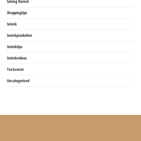
Salong Barock
Shoppingtips
Smink
Sminkprodukter
Sminktips
Sminkvideos
Texturerat
Uncategorized