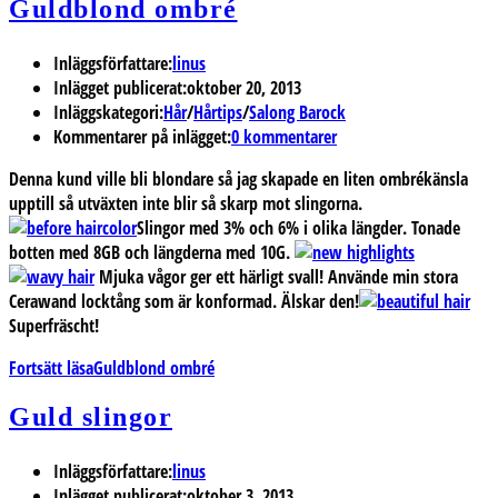
Guldblond ombré
Inläggsförfattare:
linus
Inlägget publicerat:
oktober 20, 2013
Inläggskategori:
Hår
/
Hårtips
/
Salong Barock
Kommentarer på inlägget:
0 kommentarer
Denna kund ville bli blondare så jag skapade en liten ombrékänsla
upptill så utväxten inte blir så skarp mot slingorna.
Slingor med 3% och 6% i olika längder. Tonade
botten med 8GB och längderna med 10G.
Mjuka vågor ger ett härligt svall! Använde min stora
Cerawand locktång som är konformad. Älskar den!
Superfräscht!
Fortsätt läsa
Guldblond ombré
Guld slingor
Inläggsförfattare:
linus
Inlägget publicerat:
oktober 3, 2013