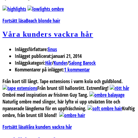
Fortsätt läsa
Beach blonde hair
Våra kunders vackra hår
Inläggsförfattare:
linus
Inlägget publicerat:
januari 21, 2014
Inläggskategori:
Hår
/
Kunder
/
Salong Barock
Kommentarer på inlägget:
1 kommentar
Från kort till långt. Tape extensions i varm kola och guldblond.
Från brunt till hallonrött. Extremfärg!
Ombré med inspiration av frisören Guy Tang.
Naturlig ombre med slingor, här lyfte vi upp utväxten lite och
nyanserade längderna för en uppfräschning.
Kraftig
ombre, från brunt till blond!
Fortsätt läsa
Våra kunders vackra hår