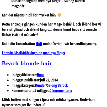
magohår
Kan det någonsin bli för mycket hår?
Detta är tredje gången kunden har Mago löshår i, och ibland kör vi
bara utfyllnad och ibland längre… denna kund hade sitt senaste
löshår isatt i 6 månader!
Boka din konsultation
HÄR
under Övrigt i vår behandlingsmeny.
Fortsätt läsa
Hårförlängning med nya färger
Beach blonde hair
Inläggsförfattare:
linus
Inlägget publicerat:
juli 22, 2014
Inläggskategori:
Kunder
/
Salong Barock
Kommentarer på inlägget:
0 kommentarer
Mörk botten med slingor i ljusa och mörka nyanser. Underbara
nyanser som ger liv i håret <3