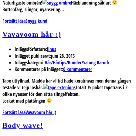
Naturligaste ombrén!
Häxblandning såklart
Bottenfärg, slingor, nyansering…
Fortsätt läsa
Snygg kund
Vavavoom hår :)
Inläggsförfattare:
linus
Inlägget publicerat:
juni 26, 2013
Inläggskategori:
Hår
/
Hårtips
/
Kunder
/
Salong Barock
Kommentarer på inlägget:
0 kommentarer
Tape utfyllnad. Madde har alltid hade keratinvax men denna gången
testade vi tejp löshår.
Totalt ½ paket tapeträns i 2
olika nyanser för den rätta slingeffekten.
Lockat med plattången
Fortsätt läsa
Vavavoom hår :)
Body wave!