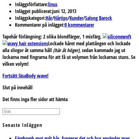
Inläggsförfattare:
linus
Inlägget publicerat:
juni 12, 2013
Inläggskategori:
Hår
/
Hårtips
/
Kunder
/
Salong Barock
Kommentarer på inlägget:
0 kommentarer
Tapehår förlängning:
2 olika blondfärger, 1 mixfärg.
Lockade håret med plattången och lockade
alla slingor åt samma håll
(här åt höger),
sedan kammade jag ut
lockarna med fingrarna för att få ut volymen från lockarnas stuns.
Se
vilken volym!
Fortsätt läsa
Body wave!
Slut på innehåll
Det finns inga fler sidor att hämta
Senaste Inläggen
Färgbomb mot gult hår, fungerar det och hur använder man