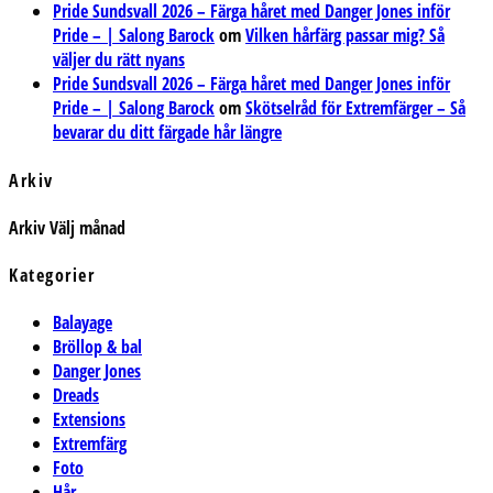
Pride Sundsvall 2026 – Färga håret med Danger Jones inför
Pride – | Salong Barock
om
Vilken hårfärg passar mig? Så
väljer du rätt nyans
Pride Sundsvall 2026 – Färga håret med Danger Jones inför
Pride – | Salong Barock
om
Skötselråd för Extremfärger – Så
bevarar du ditt färgade hår längre
Arkiv
Arkiv
Välj månad
Kategorier
Balayage
Bröllop & bal
Danger Jones
Dreads
Extensions
Extremfärg
Foto
Hår