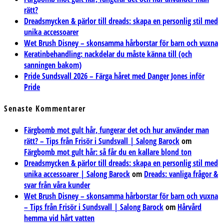
rätt?
Dreadsmycken & pärlor till dreads: skapa en personlig stil med
unika accessoarer
Wet Brush Disney – skonsamma hårborstar för barn och vuxna
Keratinbehandling: nackdelar du måste känna till (och
sanningen bakom)
Pride Sundsvall 2026 – Färga håret med Danger Jones inför
Pride
Senaste Kommentarer
Färgbomb mot gult hår, fungerar det och hur använder man
rätt? – Tips från Frisör i Sundsvall | Salong Barock
om
Färgbomb mot gult hår: så får du en kallare blond ton
Dreadsmycken & pärlor till dreads: skapa en personlig stil med
unika accessoarer | Salong Barock
om
Dreads: vanliga frågor &
svar från våra kunder
Wet Brush Disney – skonsamma hårborstar för barn och vuxna
– Tips från Frisör i Sundsvall | Salong Barock
om
Hårvård
hemma vid hårt vatten