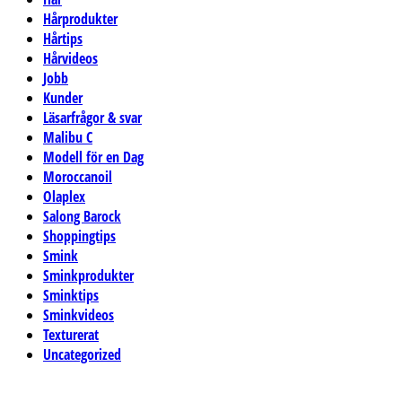
Hårprodukter
Hårtips
Hårvideos
Jobb
Kunder
Läsarfrågor & svar
Malibu C
Modell för en Dag
Moroccanoil
Olaplex
Salong Barock
Shoppingtips
Smink
Sminkprodukter
Sminktips
Sminkvideos
Texturerat
Uncategorized