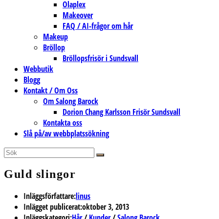
Olaplex
Makeover
FAQ / AI-frågor om hår
Makeup
Bröllop
Bröllopsfrisör i Sundsvall
Webbutik
Blogg
Kontakt / Om Oss
Om Salong Barock
Dorion Chang Karlsson Frisör Sundsvall
Kontakta oss
Slå på/av webbplatssökning
Guld slingor
Inläggsförfattare:
linus
Inlägget publicerat:
oktober 3, 2013
Inläggskategori:
Hår
/
Kunder
/
Salong Barock