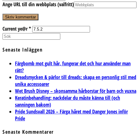
Ange URL till din webbplats (valfritt)
Current ye@r
*
Senaste Inläggen
Färgbomb mot gult hår, fungerar det och hur använder man
rätt?
Dreadsmycken & pärlor till dreads: skapa en personlig stil med
unika accessoarer
Wet Brush Disney – skonsamma hårborstar för barn och vuxna
Keratinbehandling: nackdelar du måste känna till (och
sanningen bakom)
Pride Sundsvall 2026 – Färga håret med Danger Jones inför
Pride
Senaste Kommentarer