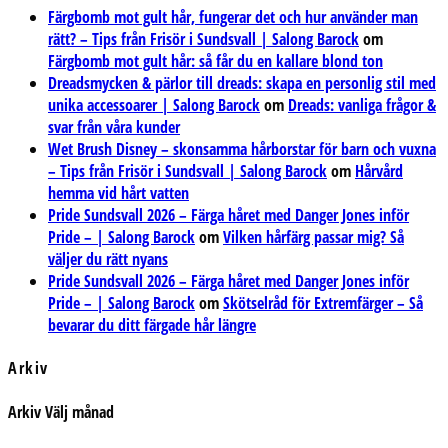
Färgbomb mot gult hår, fungerar det och hur använder man
rätt? – Tips från Frisör i Sundsvall | Salong Barock
om
Färgbomb mot gult hår: så får du en kallare blond ton
Dreadsmycken & pärlor till dreads: skapa en personlig stil med
unika accessoarer | Salong Barock
om
Dreads: vanliga frågor &
svar från våra kunder
Wet Brush Disney – skonsamma hårborstar för barn och vuxna
– Tips från Frisör i Sundsvall | Salong Barock
om
Hårvård
hemma vid hårt vatten
Pride Sundsvall 2026 – Färga håret med Danger Jones inför
Pride – | Salong Barock
om
Vilken hårfärg passar mig? Så
väljer du rätt nyans
Pride Sundsvall 2026 – Färga håret med Danger Jones inför
Pride – | Salong Barock
om
Skötselråd för Extremfärger – Så
bevarar du ditt färgade hår längre
Arkiv
Arkiv
Välj månad