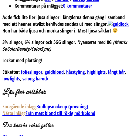
Kommentarer på inlägget:
0 kommentarer
Adde fick lite fler ljusa slingor i längderna denna gång i samband
med att hennes utväxt behövdes suddas ut med slingor.
Hon har både ljusa och mörka slingor i. Mest ljusa såklart
3% slingor, 6% slingor och 5GG slingor. Nyanserat med 8G
(Matrix
SoColorBeauty/ColorSync)
Lockat med plattång!
Etiketter:
folieslingor
,
guldblond
,
hårstyling
,
highlights
,
långt hår
,
lowlights
,
salong barock
Läs fler artiklar
Föregående inlägg
Bröllopsmakeup (provning)
Nästa inlägg
Från matt blond till rökig mörkblond
Du kanske också gillar