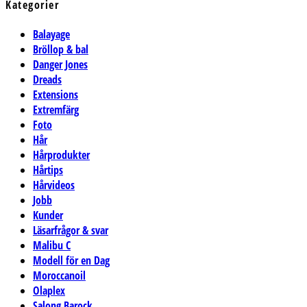
Kategorier
Balayage
Bröllop & bal
Danger Jones
Dreads
Extensions
Extremfärg
Foto
Hår
Hårprodukter
Hårtips
Hårvideos
Jobb
Kunder
Läsarfrågor & svar
Malibu C
Modell för en Dag
Moroccanoil
Olaplex
Salong Barock