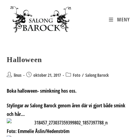
Hoppa
till
innehållet
MENY
Halloween
Inläggsförfattare:
Inlägget
Inläggskategori:
linus
oktober 21, 2017
Foto
/
Salong Barock
publicerat:
Boka halloween- sminkning hos oss.
Stylingar av Salong Barock genom åren där vi gjort både smink
och hår…
Foto: Emmelie Åslin/Hedenström