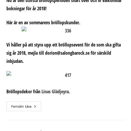
Nu är den största bröllopsperioden snart över och vi välkomnar
bokningar för år 2018!
Här är en av sommarens bröllopskunder.
Vi håller på att styra upp ett bröllopsevent för de som ska gifta
sig år 2018, mejla till dorion@salongbarock.se för särskild
inbjudan.
Bröllopsdekor från
Linas Glädjeyra
.
Bröllop
Fortsätt Läsa
I
Sundsvall
2018?