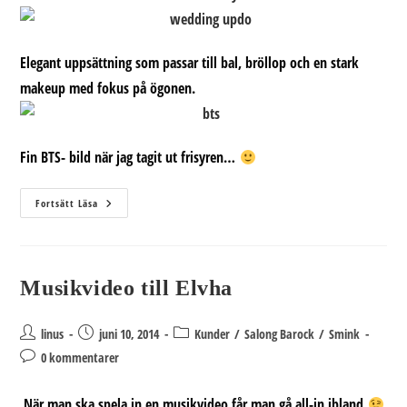
Elegant uppsättning som passar till bal, bröllop och en stark
makeup med fokus på ögonen.
Fin BTS- bild när jag tagit ut frisyren…
Exotisk
Fortsätt Läsa
Tema
Musikvideo till Elvha
Inläggsförfattare:
Inlägget
Inläggskategori:
linus
juni 10, 2014
Kunder
/
Salong Barock
/
Smink
publicerat:
Kommentarer
0 kommentarer
på
inlägget:
När man ska spela in en musikvideo får man gå all-in ibland