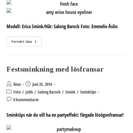
Modell: Erica Smink/Hår: Salong Barock Foto: Emmelie Åslin
Amy
Fortsätt Läsa
Winehouse
Eyeliner
Festsminkning med lösfransar
Inläggsförfattare:
Inlägget
linus
juni 25, 2014
publicerat:
Inläggskategori:
Foto
/
Jobb
/
Salong Barock
/
Smink
/
Sminktips
Kommentarer
0 kommentarer
på
inlägget:
Sminktips när du vill ha en partyeffekt: färgade lösögonfransar!