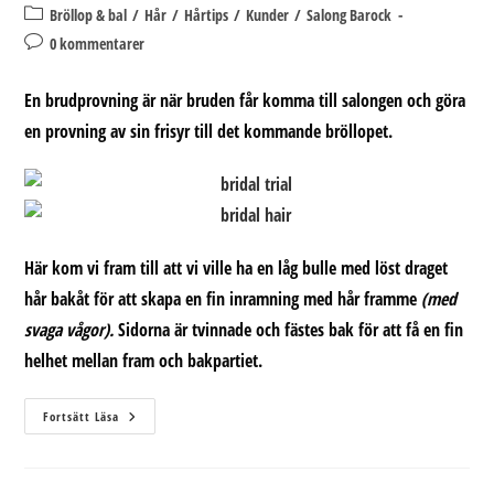
publicerat:
Inläggskategori:
Bröllop & bal
/
Hår
/
Hårtips
/
Kunder
/
Salong Barock
Kommentarer
0 kommentarer
på
inlägget:
En brudprovning är när bruden får komma till salongen och göra
en provning av sin frisyr till det kommande bröllopet.
Här kom vi fram till att vi ville ha en låg bulle med löst draget
hår bakåt för att skapa en fin inramning med hår framme
(med
svaga vågor).
Sidorna är tvinnade och fästes bak för att få en fin
helhet mellan fram och bakpartiet.
Brudprovning
Fortsätt Läsa
(låg
Bulle)