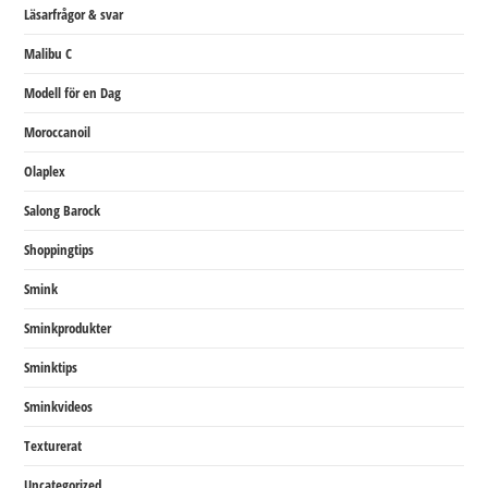
Läsarfrågor & svar
Malibu C
Modell för en Dag
Moroccanoil
Olaplex
Salong Barock
Shoppingtips
Smink
Sminkprodukter
Sminktips
Sminkvideos
Texturerat
Uncategorized