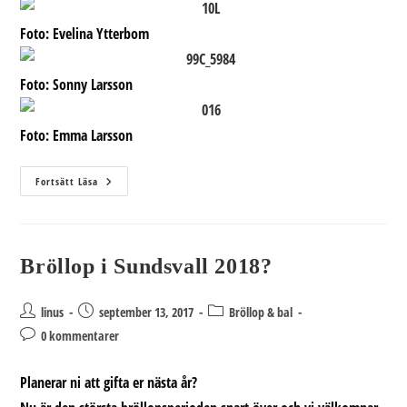
Foto: Evelina Ytterbom
Foto: Sonny Larsson
Foto: Emma Larsson
Halloween
Fortsätt Läsa
Bröllop i Sundsvall 2018?
Inläggsförfattare:
Inlägget
Inläggskategori:
linus
september 13, 2017
Bröllop & bal
publicerat:
Kommentarer
0 kommentarer
på
inlägget:
Planerar ni att gifta er nästa år?