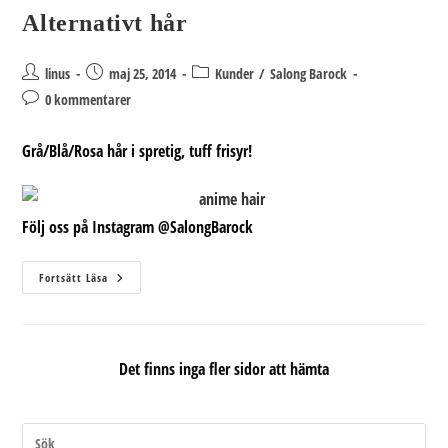
Alternativt hår
Inläggsförfattare:
Inlägget
Inläggskategori:
linus
maj 25, 2014
Kunder
/
Salong Barock
publicerat:
Kommentarer
0 kommentarer
på
inlägget:
Grå/Blå/Rosa hår i spretig, tuff frisyr!
Följ oss på Instagram @SalongBarock
Alternativt
Fortsätt Läsa
Hår
Det finns inga fler sidor att hämta