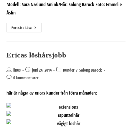
Modell:
Sara Näslund
Smink/Hår:
Salong Barock
Foto:
Emmelie
Åslin
Festsminkning
Fortsätt Läsa
Med
Lösfransar
Ericas löshårsjobb
Inläggsförfattare:
Inlägget
Inläggskategori:
linus
juni 24, 2014
Kunder
/
Salong Barock
publicerat:
Kommentarer
0 kommentarer
på
inlägget:
här är några av ericas kunder från förra månaden: