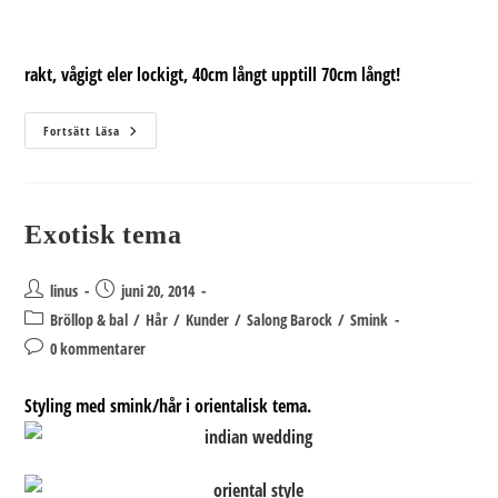
rakt, vågigt eler lockigt, 40cm långt upptill 70cm långt!
Ericas
Fortsätt Läsa
Löshårsjobb
Exotisk tema
Inläggsförfattare:
Inlägget
linus
juni 20, 2014
publicerat:
Inläggskategori:
Bröllop & bal
/
Hår
/
Kunder
/
Salong Barock
/
Smink
Kommentarer
0 kommentarer
på
inlägget:
Styling med smink/hår i orientalisk tema.