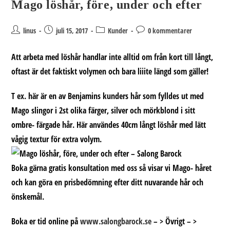
Mago löshår, före, under och efter
Inläggsförfattare:
Inlägget
Inläggskategori:
Kommentarer
linus
juli 15, 2017
Kunder
0 kommentarer
publicerat:
på
inlägget:
Att arbeta med löshår handlar inte alltid om från kort till långt,
oftast är det faktiskt volymen och bara liiite längd som gäller!
T ex. här är en av Benjamins kunders hår som fylldes ut med
Mago slingor i 2st olika färger, silver och mörkblond i sitt
ombre- färgade hår. Här användes 40cm långt löshår med lätt
vågig textur för extra volym.
Boka gärna gratis konsultation med oss så visar vi Mago- håret
och kan göra en prisbedömning efter ditt nuvarande hår och
önskemål.
Boka er tid online på
www.salongbarock.se
– > Övrigt – >