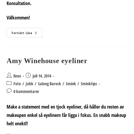
Konsultation.
Välkommen!
Mago
Fortsätt Läsa
Löshår,
Före,
Under
Och
Efter
Amy Winehouse eyeliner
Inläggsförfattare:
Inlägget
linus
juli 14, 2014
publicerat:
Inläggskategori:
Foto
/
Jobb
/
Salong Barock
/
Smink
/
Sminktips
Kommentarer
0 kommentarer
på
inlägget:
Make a statement med en tjock eyeliner, då håller du resten av
makeupen enkel så eyelinern får ligga i fokus. En snabb makeup
helt enektl!