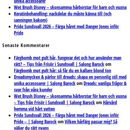
unika accessoarer
Wet Brush Disney – skonsamma hårborstar för barn och vuxna
Keratinbehandling: nackdelar du måste känna till (och
sanningen bakom)
Pride Sundsvall 2026 – Färga håret med Danger Jones inför
Pride
Senaste Kommentarer
Färgbomb mot gult hår, fungerar det och hur använder man
rätt? – Tips från Frisör i Sundsvall | Salong Barock
om
Färgbomb mot gult hår: så får du en kallare blond ton
Dreadsmycken & pärlor till dreads: skapa en personlig stil med
unika accessoarer | Salong Barock
om
Dreads: vanliga frågor &
svar från våra kunder
Wet Brush Disney – skonsamma hårborstar för barn och vuxna
– Tips från Frisör i Sundsvall | Salong Barock
om
Hårvård
hemma vid hårt vatten
Pride Sundsvall 2026 – Färga håret med Danger Jones inför
Pride – | Salong Barock
om
Vilken hårfärg passar mig? Så
väljer du rätt nyans