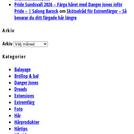
Pride Sundsvall 2026 – Färga håret med Danger Jones inför
Pride – | Salong Barock
om
Skötselråd för Extremfärger – Så
bevarar du ditt färgade hår längre
Arkiv
Arkiv
Kategorier
Balayage
Bröllop & bal
Danger Jones
Dreads
Extensions
Extremfärg
Foto
Hår
Hårprodukter
Hårtips