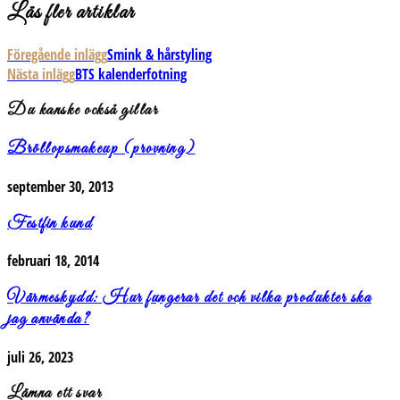
Läs fler artiklar
Föregående inlägg
Smink & hårstyling
Nästa inlägg
BTS kalenderfotning
Du kanske också gillar
Bröllopsmakeup (provning)
september 30, 2013
Festfin kund
februari 18, 2014
Värmeskydd: Hur fungerar det och vilka produkter ska
jag använda?
juli 26, 2023
Lämna ett svar