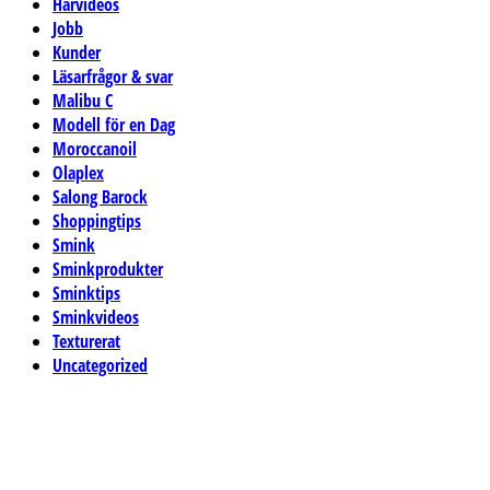
Hårvideos
Jobb
Kunder
Läsarfrågor & svar
Malibu C
Modell för en Dag
Moroccanoil
Olaplex
Salong Barock
Shoppingtips
Smink
Sminkprodukter
Sminktips
Sminkvideos
Texturerat
Uncategorized