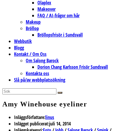
Olaplex
Makeover
FAQ / AI-frågor om hår
Makeup
Bröllop
Bröllopsfrisör i Sundsvall
Webbutik
Blogg
Kontakt / Om Oss
Om Salong Barock
Dorion Chang Karlsson Frisör Sundsvall
Kontakta oss
Slå på/av webbplatssökning
Amy Winehouse eyeliner
Inläggsförfattare:
linus
Inlägget publicerat:
juli 14, 2014
Inläggskategori:
Foto
/
Jobb
/
Salong Barock
/
Smink
/