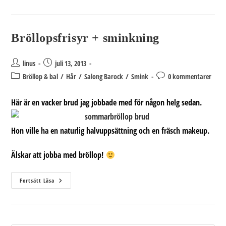
Va?
Bröllopsfrisyr + sminkning
Inläggsförfattare:
Inlägget
linus
juli 13, 2013
publicerat:
Inläggskategori:
Kommentarer
Bröllop & bal
/
Hår
/
Salong Barock
/
Smink
0 kommentarer
på
inlägget:
Här är en vacker brud jag jobbade med för någon helg sedan.
Hon ville ha en naturlig halvuppsättning och en fräsch makeup.
Älskar att jobba med bröllop!
Bröllopsfrisyr
Fortsätt Läsa
+
Sminkning