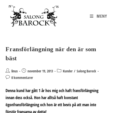
Hoppa
till
innehållet
MENY
Fransförlängning när den är som
bäst
Inläggsförfattare:
Inlägget
Inläggskategori:
linus
november 19, 2013
Kunder
/
Salong Barock
publicerat:
Kommentarer
0 kommentarer
på
inlägget:
Denna kund har gått 1 år hos mig och haft fransförlängning
innan dess också. Hon har alltså haft konstant
ögonfransförlängning och hon är ett bevis på att man inte
förstör fransarna av detta!