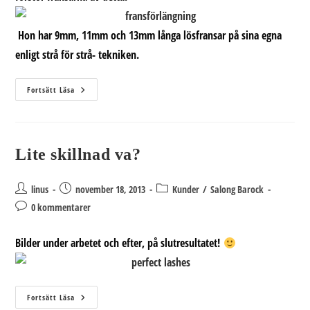
Hon har 9mm, 11mm och 13mm långa lösfransar på sina egna
enligt strå för strå- tekniken.
Fransförlängning
Fortsätt Läsa
När
Den
Är
Som
Bäst
Lite skillnad va?
Inläggsförfattare:
Inlägget
Inläggskategori:
linus
november 18, 2013
Kunder
/
Salong Barock
publicerat:
Kommentarer
0 kommentarer
på
inlägget:
Bilder under arbetet och efter, på slutresultatet!
Lite
Fortsätt Läsa
Skillnad