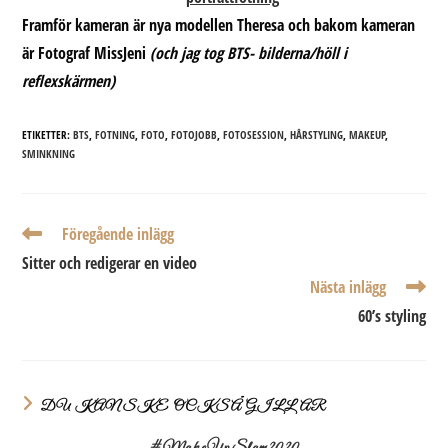
Framför kameran är nya modellen Theresa och bakom kameran
är Fotograf MissJeni
(och jag tog BTS- bilderna/höll i
reflexskärmen)
ETIKETTER:
BTS
,
FOTNING
,
FOTO
,
FOTOJOBB
,
FOTOSESSION
,
HÅRSTYLING
,
MAKEUP
,
SMINKNING
Läs
Föregående inlägg
fler
Sitter och redigerar en video
artiklar
Nästa inlägg
60’s styling
DU KANSKE OCKSÅ GILLAR