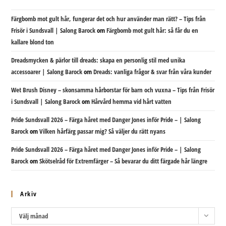
Färgbomb mot gult hår, fungerar det och hur använder man rätt? – Tips från
Frisör i Sundsvall | Salong Barock
om
Färgbomb mot gult hår: så får du en
kallare blond ton
Dreadsmycken & pärlor till dreads: skapa en personlig stil med unika
accessoarer | Salong Barock
om
Dreads: vanliga frågor & svar från våra kunder
Wet Brush Disney – skonsamma hårborstar för barn och vuxna – Tips från Frisör
i Sundsvall | Salong Barock
om
Hårvård hemma vid hårt vatten
Pride Sundsvall 2026 – Färga håret med Danger Jones inför Pride – | Salong
Barock
om
Vilken hårfärg passar mig? Så väljer du rätt nyans
Pride Sundsvall 2026 – Färga håret med Danger Jones inför Pride – | Salong
Barock
om
Skötselråd för Extremfärger – Så bevarar du ditt färgade hår längre
Arkiv
Arkiv
Välj månad