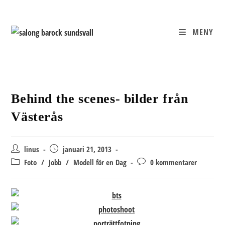
Hoppa
till
innehållet
MENY
Behind the scenes- bilder från
Västerås
Inläggsförfattare:
Inlägget
linus
januari 21, 2013
publicerat:
Inläggskategori:
Kommentarer
Foto
/
Jobb
/
Modell för en Dag
0 kommentarer
på
inlägget: