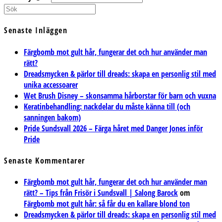
Senaste Inläggen
Färgbomb mot gult hår, fungerar det och hur använder man
rätt?
Dreadsmycken & pärlor till dreads: skapa en personlig stil med
unika accessoarer
Wet Brush Disney – skonsamma hårborstar för barn och vuxna
Keratinbehandling: nackdelar du måste känna till (och
sanningen bakom)
Pride Sundsvall 2026 – Färga håret med Danger Jones inför
Pride
Senaste Kommentarer
Färgbomb mot gult hår, fungerar det och hur använder man
rätt? – Tips från Frisör i Sundsvall | Salong Barock
om
Färgbomb mot gult hår: så får du en kallare blond ton
Dreadsmycken & pärlor till dreads: skapa en personlig stil med