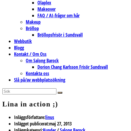
Olaplex
Makeover
FAQ / AI-frågor om hår
Makeup
Bröllop
Bröllopsfrisör i Sundsvall
Webbutik
Blogg
Kontakt / Om Oss
Om Salong Barock
Dorion Chang Karlsson Frisör Sundsvall
Kontakta oss
Slå på/av webbplatssökning
Lina in action ;)
Inläggsförfattare:
linus
Inlägget publicerat:
maj 27, 2013
Inläggskategori:
Kunder
/
Salong Barock