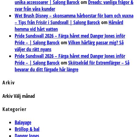
unika accessoarer | Salong Barock
om
Dreads: vanliga frågor &
svar från våra kunder
Wet Brush Disney – skonsamma hårborstar för barn och vuxna
– Tips från Frisör i Sundsvall | Salong Barock
om
Hårvård
hemma vid hårt vatten
Pride Sundsvall 2026 – Färga håret med Danger Jones inför
Pride – | Salong Barock
om
Vilken hårfärg passar mig? Så
väljer du rätt nyans
Pride Sundsvall 2026 – Färga håret med Danger Jones inför
Pride – | Salong Barock
om
Skötselråd för Extremfärger – Så
bevarar du ditt färgade hår längre
Arkiv
Arkiv
Välj månad
Kategorier
Balayage
Bröllop & bal
Danger Jones