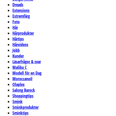
Dreads
Extensions
Extremfärg
Foto
Hår
Hårprodukter
Hårtips
Hårvideos
Jobb
Kunder
Läsarfrågor & svar
Malibu C
Modell för en Dag
Moroccanoil
Olaplex
Salong Barock
Shoppingtips
Smink
Sminkprodukter
Sminktips