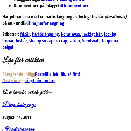
Kommentarer på inlägget:
0 kommentarer
Här jobbar Lina med en hårförlängning av lockigt löshår
(keratinvax)
på en kund!
Etiketter:
frisör
,
hårförlängning
,
keratinvax
,
lockigt hår
,
lockigt
löshår
,
löshår
,
she by so cap
,
so cap
,
socap
,
Sundsvall
,
toupema
belgal
Läs fler artiklar
Föregående inlägg
Pastellila hår, åh, så fint!
Nästa inlägg
Långt hår: ombre
Du kanske också gillar
Brun balayage
augusti 14, 2014
Kändisfrisören