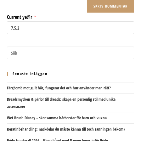
till
kommentera
att
din
kommentera
webbplats
Current ye@r
*
(valfritt)
Senaste Inläggen
Färgbomb mot gult hår, fungerar det och hur använder man rätt?
Dreadsmycken & pärlor till dreads: skapa en personlig stil med unika
accessoarer
Wet Brush Disney – skonsamma hårborstar för barn och vuxna
Keratinbehandling: nackdelar du måste känna till (och sanningen bakom)
Pride Sundsvall 2026 – Färga håret med Danger Jones inför Pride