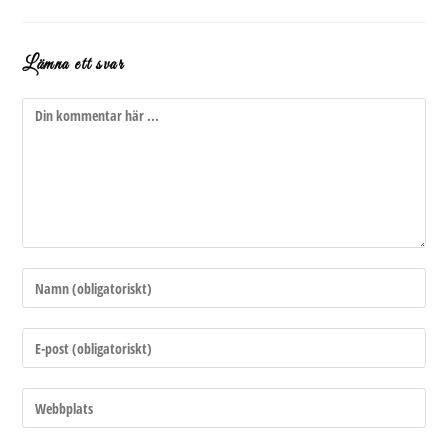
Lämna ett svar
Kommentar
Ange
ditt
namn
Ange
eller
din
användarnamn
e-
Ange
för
postadress
URL
att
för