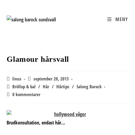
Hoppa
till
innehållet
MENY
Glamour hårsvall
Inläggsförfattare:
Inlägget
linus
september 20, 2013
publicerat:
Inläggskategori:
Bröllop & bal
/
Hår
/
Hårtips
/
Salong Barock
Kommentarer
0 kommentarer
på
inlägget:
Brudkonsultation, endast hår…