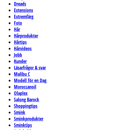
Dreads
Extensions
Extremfärg
Foto
Hår
Hårprodukter
Hårtips
Hårvideos
Jobb
Kunder
Läsarfrågor & svar
Malibu C
Modell för en Dag
Moroccanoil
Olaplex
Salong Barock
Shoppingtips
Smink
Sminkprodukter
Sminktips