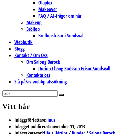
Olaplex
Makeover
FAQ / AI-frågor om hår
Makeup
Bröllop
Bröllopsfrisör i Sundsvall
Webbutik
Blogg
Kontakt / Om Oss
Om Salong Barock
Dorion Chang Karlsson Frisör Sundsvall
Kontakta oss
Slå på/av webbplatssökning
Vitt hår
Inläggsförfattare:
linus
Inlägget publicerat:
november 11, 2013
Inläggskategori:
Hår
/
Hårtips
/
Kunder
/
Salong Barock