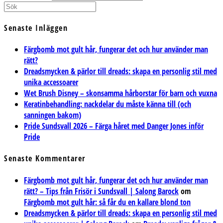
Senaste Inläggen
Färgbomb mot gult hår, fungerar det och hur använder man
rätt?
Dreadsmycken & pärlor till dreads: skapa en personlig stil med
unika accessoarer
Wet Brush Disney – skonsamma hårborstar för barn och vuxna
Keratinbehandling: nackdelar du måste känna till (och
sanningen bakom)
Pride Sundsvall 2026 – Färga håret med Danger Jones inför
Pride
Senaste Kommentarer
Färgbomb mot gult hår, fungerar det och hur använder man
rätt? – Tips från Frisör i Sundsvall | Salong Barock
om
Färgbomb mot gult hår: så får du en kallare blond ton
Dreadsmycken & pärlor till dreads: skapa en personlig stil med