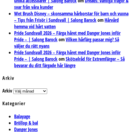
unika accessoarer | Salong Barock
om
Dreads: vanliga frågor &
svar från våra kunder
Wet Brush Disney – skonsamma hårborstar för barn och vuxna
– Tips från Frisör i Sundsvall | Salong Barock
om
Hårvård
hemma vid hårt vatten
Pride Sundsvall 2026 – Färga håret med Danger Jones inför
Pride – | Salong Barock
om
Vilken hårfärg passar mig? Så
väljer du rätt nyans
Pride Sundsvall 2026 – Färga håret med Danger Jones inför
Pride – | Salong Barock
om
Skötselråd för Extremfärger – Så
bevarar du ditt färgade hår längre
Arkiv
Arkiv
Kategorier
Balayage
Bröllop & bal
Danger Jones