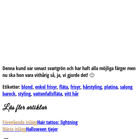
Denna kund var senast svartgrön och har haft alla möjliga färger men
nu ska hon vara vithårig så, ja, vi gjorde det! 🙂
Etiketter:
blond
,
enkel frisyr
,
fläta
,
frisyr
,
hårstyling
,
platina
,
salong
barock
,
styling
,
vattenfallsfläta
,
vitt hår
Läs fler artiklar
Föregående inlägg
Hair tattoo: lightning
Nästa inlägg
Halloween tjejer