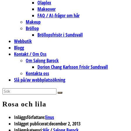
Olaplex
Makeover
FAQ / AI-frågor om hår
Makeup
Bröllop
Bröllopsfrisör i Sundsvall
Webbutik
Blogg
Kontakt / Om Oss
Om Salong Barock
Dorion Chang Karlsson Frisör Sundsvall
Kontakta oss
Slå på/av webbplatssökning
Rosa och lila
Inläggsförfattare:
linus
Inlägget publicerat:
december 2, 2013
Inläggskategori:
Hår
/
Salong Barock