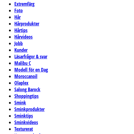
Extremfärg
Foto
Hår
Hårprodukter
Hårtips
Hårvideos
Jobb
Kunder
Läsarfrågor & svar
Malibu C
Modell för en Dag
Moroccanoil
Olaplex
Salong Barock
Shoppingtips
Smink
Sminkprodukter
Sminktips
Sminkvideos
Texturerat