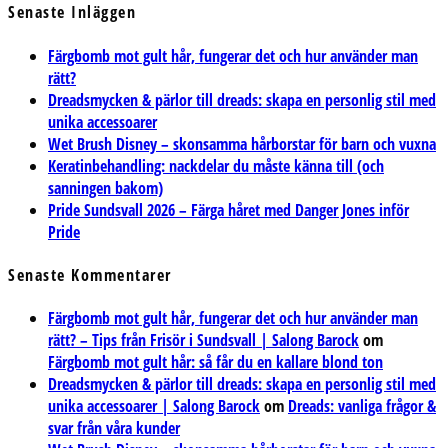
Senaste Inläggen
Färgbomb mot gult hår, fungerar det och hur använder man
rätt?
Dreadsmycken & pärlor till dreads: skapa en personlig stil med
unika accessoarer
Wet Brush Disney – skonsamma hårborstar för barn och vuxna
Keratinbehandling: nackdelar du måste känna till (och
sanningen bakom)
Pride Sundsvall 2026 – Färga håret med Danger Jones inför
Pride
Senaste Kommentarer
Färgbomb mot gult hår, fungerar det och hur använder man
rätt? – Tips från Frisör i Sundsvall | Salong Barock
om
Färgbomb mot gult hår: så får du en kallare blond ton
Dreadsmycken & pärlor till dreads: skapa en personlig stil med
unika accessoarer | Salong Barock
om
Dreads: vanliga frågor &
svar från våra kunder