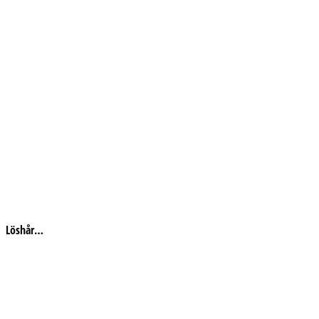
Löshår…