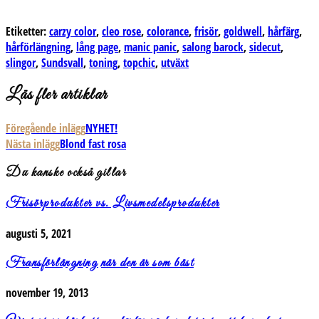
Etiketter:
carzy color
,
cleo rose
,
colorance
,
frisör
,
goldwell
,
hårfärg
,
hårförlängning
,
lång page
,
manic panic
,
salong barock
,
sidecut
,
slingor
,
Sundsvall
,
toning
,
topchic
,
utväxt
Läs fler artiklar
Föregående inlägg
NYHET!
Nästa inlägg
Blond fast rosa
Du kanske också gillar
Frisörprodukter vs. Livsmedelsprodukter
augusti 5, 2021
Fransförlängning när den är som bäst
november 19, 2013