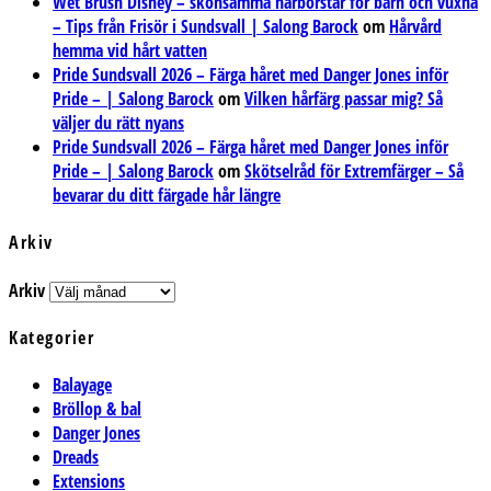
Wet Brush Disney – skonsamma hårborstar för barn och vuxna
– Tips från Frisör i Sundsvall | Salong Barock
om
Hårvård
hemma vid hårt vatten
Pride Sundsvall 2026 – Färga håret med Danger Jones inför
Pride – | Salong Barock
om
Vilken hårfärg passar mig? Så
väljer du rätt nyans
Pride Sundsvall 2026 – Färga håret med Danger Jones inför
Pride – | Salong Barock
om
Skötselråd för Extremfärger – Så
bevarar du ditt färgade hår längre
Arkiv
Arkiv
Kategorier
Balayage
Bröllop & bal
Danger Jones
Dreads
Extensions