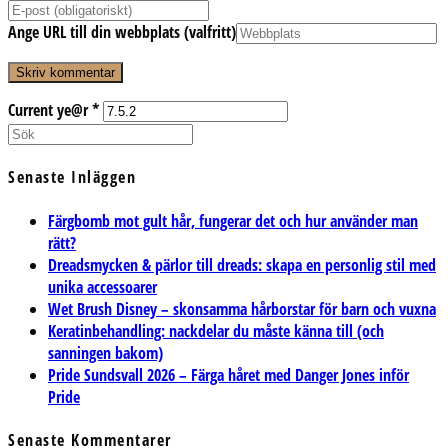
Ange URL till din webbplats (valfritt)
Current ye@r
*
Senaste Inläggen
Färgbomb mot gult hår, fungerar det och hur använder man
rätt?
Dreadsmycken & pärlor till dreads: skapa en personlig stil med
unika accessoarer
Wet Brush Disney – skonsamma hårborstar för barn och vuxna
Keratinbehandling: nackdelar du måste känna till (och
sanningen bakom)
Pride Sundsvall 2026 – Färga håret med Danger Jones inför
Pride
Senaste Kommentarer