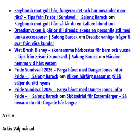
Färgbomb mot gult hår, fungerar det och hur använder man
rätt? – Tips från Frisör i Sundsvall | Salong Barock
om
Färgbomb mot gult hår: så får du en kallare blond ton
Dreadsmycken & pärlor till dreads: skapa en personlig stil med
unika accessoarer | Salong Barock
om
Dreads: vanliga frågor &
svar från våra kunder
Wet Brush Disney – skonsamma hårborstar för barn och vuxna
– Tips från Frisör i Sundsvall | Salong Barock
om
Hårvård
hemma vid hårt vatten
Pride Sundsvall 2026 – Färga håret med Danger Jones inför
Pride – | Salong Barock
om
Vilken hårfärg passar mig? Så
väljer du rätt nyans
Pride Sundsvall 2026 – Färga håret med Danger Jones inför
Pride – | Salong Barock
om
Skötselråd för Extremfärger – Så
bevarar du ditt färgade hår längre
Arkiv
Arkiv
Välj månad