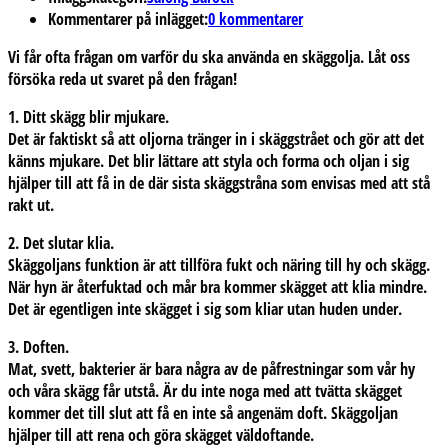
Kommentarer på inlägget:
0 kommentarer
Vi får ofta frågan om varför du ska använda en skäggolja. Låt oss
försöka reda ut svaret på den frågan!
1. Ditt skägg blir mjukare.
Det är faktiskt så att oljorna tränger in i skäggstrået och gör att det
känns mjukare. Det blir lättare att styla och forma och oljan i sig
hjälper till att få in de där sista skäggstråna som envisas med att stå
rakt ut.
2. Det slutar klia.
Skäggoljans funktion är att tillföra fukt och näring till hy och skägg.
När hyn är återfuktad och mår bra kommer skägget att klia mindre.
Det är egentligen inte skägget i sig som kliar utan huden under.
3. Doften.
Mat, svett, bakterier är bara några av de påfrestningar som vår hy
och våra skägg får utstå. Är du inte noga med att tvätta skägget
kommer det till slut att få en inte så angenäm doft. Skäggoljan
hjälper till att rena och göra skägget väldoftande.