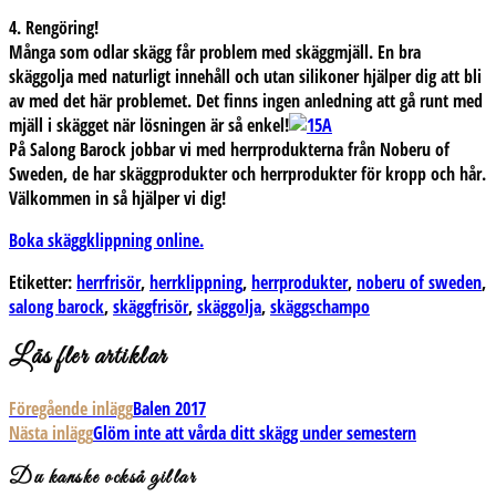
4. Rengöring!
Många som odlar skägg får problem med skäggmjäll. En bra
skäggolja med naturligt innehåll och utan silikoner hjälper dig att bli
av med det här problemet. Det finns ingen anledning att gå runt med
mjäll i skägget när lösningen är så enkel!
På Salong Barock jobbar vi med herrprodukterna från Noberu of
Sweden, de har skäggprodukter och herrprodukter för kropp och hår.
Välkommen in så hjälper vi dig!
Boka skäggklippning online.
Etiketter:
herrfrisör
,
herrklippning
,
herrprodukter
,
noberu of sweden
,
salong barock
,
skäggfrisör
,
skäggolja
,
skäggschampo
Läs fler artiklar
Föregående inlägg
Balen 2017
Nästa inlägg
Glöm inte att vårda ditt skägg under semestern
Du kanske också gillar