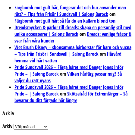
Färgbomb mot gult hår, fungerar det och hur använder man
rätt? – Tips från Frisör i Sundsvall | Salong Barock
om
Färgbomb mot gult hår: så får du en kallare blond ton
Dreadsmycken & pärlor till dreads: skapa en personlig stil med
unika accessoarer | Salong Barock
om
Dreads: vanliga frågor &
svar från våra kunder
Wet Brush Disney – skonsamma hårborstar för barn och vuxna
– Tips från Frisör i Sundsvall | Salong Barock
om
Hårvård
hemma vid hårt vatten
Pride Sundsvall 2026 – Färga håret med Danger Jones inför
Pride – | Salong Barock
om
Vilken hårfärg passar mig? Så
väljer du rätt nyans
Pride Sundsvall 2026 – Färga håret med Danger Jones inför
Pride – | Salong Barock
om
Skötselråd för Extremfärger – Så
bevarar du ditt färgade hår längre
Arkiv
Arkiv