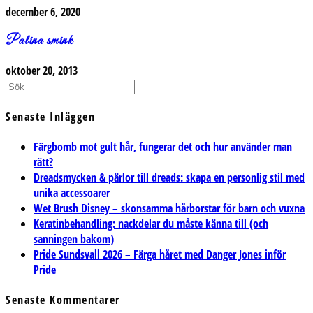
december 6, 2020
Palina smink
oktober 20, 2013
Senaste Inläggen
Färgbomb mot gult hår, fungerar det och hur använder man
rätt?
Dreadsmycken & pärlor till dreads: skapa en personlig stil med
unika accessoarer
Wet Brush Disney – skonsamma hårborstar för barn och vuxna
Keratinbehandling: nackdelar du måste känna till (och
sanningen bakom)
Pride Sundsvall 2026 – Färga håret med Danger Jones inför
Pride
Senaste Kommentarer