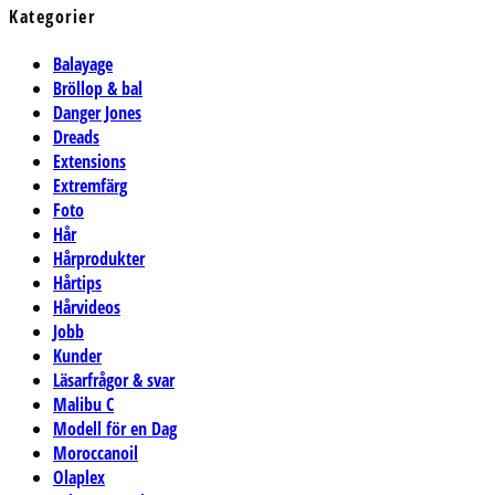
Kategorier
Balayage
Bröllop & bal
Danger Jones
Dreads
Extensions
Extremfärg
Foto
Hår
Hårprodukter
Hårtips
Hårvideos
Jobb
Kunder
Läsarfrågor & svar
Malibu C
Modell för en Dag
Moroccanoil
Olaplex