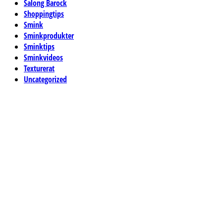
Salong Barock
Shoppingtips
Smink
Sminkprodukter
Sminktips
Sminkvideos
Texturerat
Uncategorized