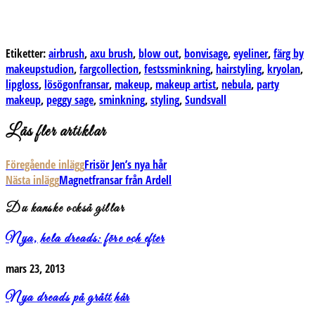
Etiketter:
airbrush
,
axu brush
,
blow out
,
bonvisage
,
eyeliner
,
färg by
makeupstudion
,
fargcollection
,
festssminkning
,
hairstyling
,
kryolan
,
lipgloss
,
lösögonfransar
,
makeup
,
makeup artist
,
nebula
,
party
makeup
,
peggy sage
,
sminkning
,
styling
,
Sundsvall
Läs fler artiklar
Föregående inlägg
Frisör Jen’s nya hår
Nästa inlägg
Magnetfransar från Ardell
Du kanske också gillar
Nya, hela dreads: före och efter
mars 23, 2013
Nya dreads på grått hår