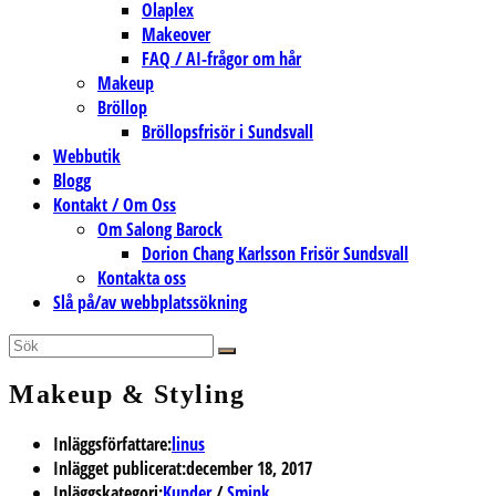
Olaplex
Makeover
FAQ / AI-frågor om hår
Makeup
Bröllop
Bröllopsfrisör i Sundsvall
Webbutik
Blogg
Kontakt / Om Oss
Om Salong Barock
Dorion Chang Karlsson Frisör Sundsvall
Kontakta oss
Slå på/av webbplatssökning
Makeup & Styling
Inläggsförfattare:
linus
Inlägget publicerat:
december 18, 2017
Inläggskategori:
Kunder
/
Smink